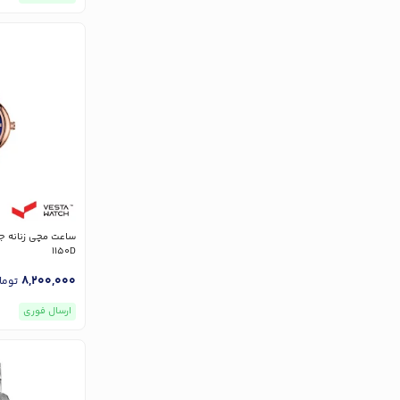
1150D
8,200,000
توما
ارسال فوری