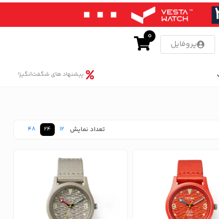
0
پروفایل
پیشنهاد های شگفت‌انگیز!
تعداد نمایش
48
24
12