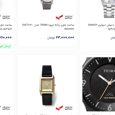
ساعت مچی مردانه دنیش دیزاین DANISH
ساعت مچی زنانه تریوا TRIWA مدل SVST102-
CL153512
MS121212
660,000
23,000,000
مان
تومان
ارسال فو