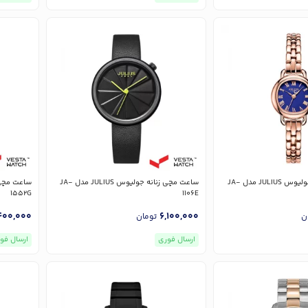
ساعت مچی زنانه جولیوس JULIUS مدل JA-
ساعت مچی زنانه جولیوس JULIUS مدل JA-
1552G
1106E
400,000
6,100,000
ن
تومان
ارسال فوری
ارسال فو