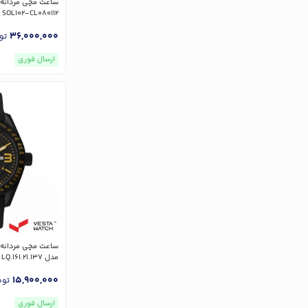
SOL102-CL080112
36,000,000
تو
ارسال فوری
مدل CAT LQ.161.21.137
15,900,000
توم
ارسال فوری