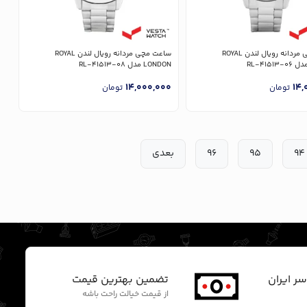
ساعت مچی مردانه رویال لندن ROYAL
ساعت مچی مردانه رویال لندن ROYAL
LONDON مدل RL-41513-08
14,000,000
14,
تومان
تومان
94
95
96
بعدی
سر ایران
تضمین بهترین قیمت
از قیمت خیالت راحت باشه