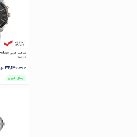
2011112
32,130,000
تو
ارسال فوری