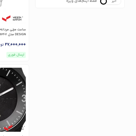
فقط آیتم‌های ویژه
خیر
بله
DESIGN مدل IQ90Q1267
27,000,000
تو
ارسال فوری