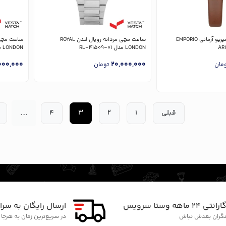
ساعت مچی زنانه امپریو آرمانی EMPORIO
ساعت مچی مردانه رویال لندن ROYAL
LONDON مدل RL-41509-01
LONDON مدل RL-41513-06
000,000
20,000,000
مان
تومان
...
قبلی
1
2
3
4
ارانتی ۲۴ ماهه وستا سرویس
ارسال رایگان به سرا
گران بعدش نباش
در سریع‌ترین زمان به هرجا