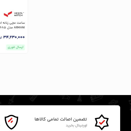
ARMANI مدل AR1685
34,230,000
تو
ارسال فوری
تضمین اصالت تمامی کالاها
گ
اورجینال بخرید
ن