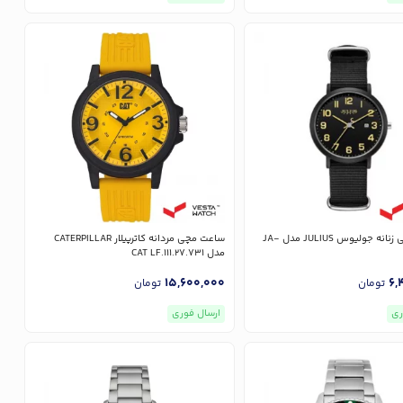
ساعت مچی زنانه جولیوس JULIUS مدل JA-
ساعت مچی مردانه کاترپیلار CATERPILLAR
مدل CAT LF.111.27.731
15,600,000
6,
تومان
تومان
ری
ارسال فوری