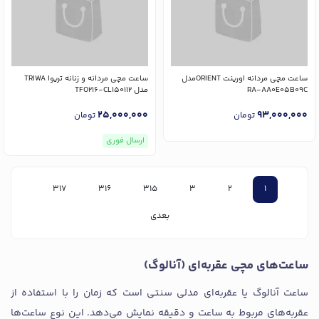
ساعت مچی مردانه اورینت ORIENTمدل
ساعت مچی مردانه و زنانه تریوا TRIWA
RA-AA0E05B09C
مدل TFO216-CL150112
25,000,000
93,000,000
تومان
تومان
ارسال فوری
317
316
315
3
2
1
بعدی
ساعت‌های مچی عقربه‌ای (آنالوگ)
ساعت آنالوگ یا عقربه‌ای مدلی سنتی است که زمان را با استفاده از
عقربه‌های مربوط به ساعت و دقیقه نمایش می‌دهد. این نوع ساعت‌ها