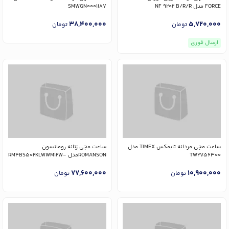
FORCE مدل NF 9202 B/R/R
SMWGN0001187
38,400,000
5,720,000
تومان
تومان
ارسال فوری
ساعت مچی مردانه تایمکس TIMEX مدل
ساعت مچی زنانه رومانسون
TW2V56300
ROMANSONمدل RM4BS502KLWWM12W-
W
77,600,000
10,900,000
تومان
تومان