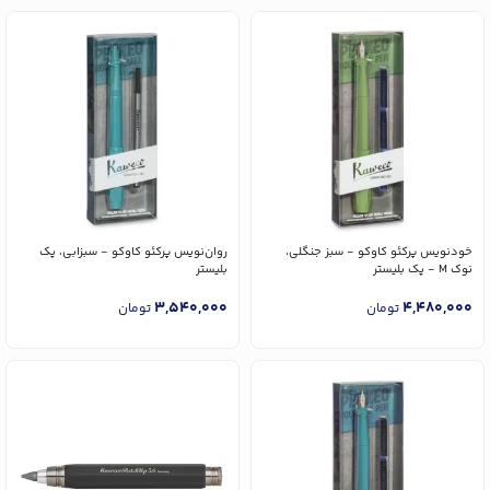
خودنویس پرکئو کاوکو - سبز جنگلی،
روان‌نویس پرکئو کاوکو - سبزابی، پک
نوک M - پک بلیستر
بلیستر
3,540,000
4,480,000
تومان
تومان