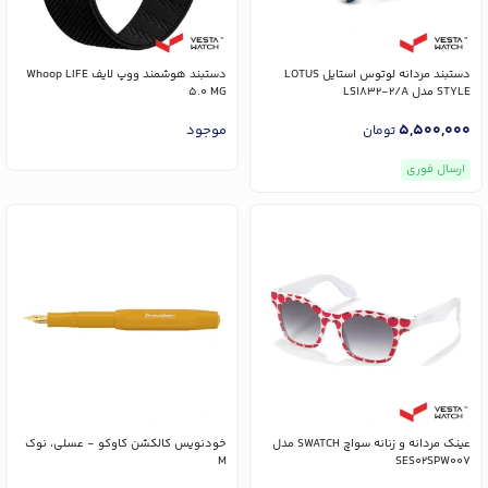
دستبند مردانه لوتوس استایل LOTUS
دستبند هوشمند ووپ لایف Whoop LIFE
STYLE مدل LS1832-2/A
5.0 MG
5,500,000
موجود
تومان
ارسال فوری
عینک مردانه و زنانه سواچ SWATCH مدل
خودنویس کالکشن کاوکو - عسلی، نوک
M
SES02SPW007