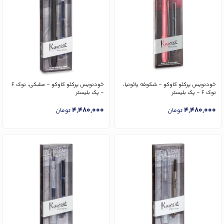
خودنویس پرکئو کاوکو - شکوفه پائونیا،
خودنویس پرکئو کاوکو - مشکی، نوک F
نوک F - پک بلیستر
- پک بلیستر
4,480,000
4,480,000
تومان
تومان