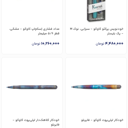
خودنویس پرکئو کاوکو - سبزابی، نوک M
مداد فشاری اِسکچاپ کاوکو - مشکی،
- پک بلیستر
قطر 5/6 میلیمتر
10,260,000
4,480,000
تومان
تومان
خودکار لیلی‌پوت کاوکو - فایربلو
خودکار کلاهک‌دار لیلی‌پوت کاوکو -
فایربلو