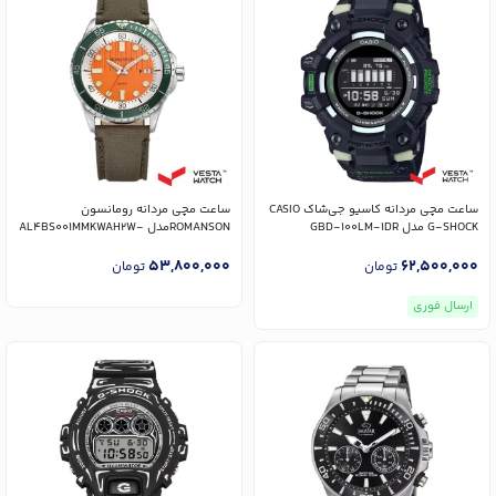
ساعت مچی مردانه کاسیو جی‌شاک CASIO
ساعت مچی مردانه رومانسون
G-SHOCK مدل GBD-100LM-1DR
ROMANSONمدل AL4BS001MMKWAH2W-
-ORANGE
53,800,000
62,500,000
تومان
تومان
ارسال فوری