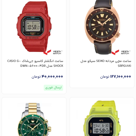
ساعت مچی مردانه SEIKO سیکو مدل
ساعت انگشتر کاسیو جی‌شاک CASIO G-
SRPG18K1
SHOCK مدل DWN-5600-4DR
40,000,000
127,100,000
تومان
تومان
ارسال فوری