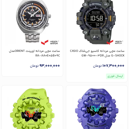
ساعت مچی مردانه کاسیو جی‌شاک CASIO
ساعت مچی مردانه اورینت ORIENTمدل
G-SHOCK مدل GW-9500-3DR
RA-AA0E05B09C
93,000,000
107,300,000
تومان
تومان
ارسال فوری