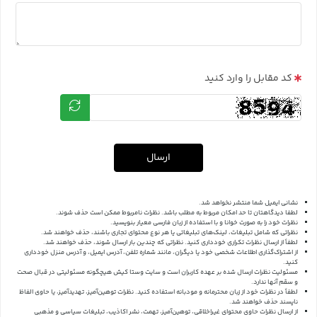
کد مقابل را وارد کنید
ارسال
نشانی ایمیل شما منتشر نخواهد شد.
لطفا دیدگاهتان تا حد امکان مربوط به مطلب باشد. نظرات نامربوط ممکن است حذف شوند.
نظرات خود را به صورت خوانا و با استفاده از زبان فارسی معیار بنویسید.
نظراتی که شامل تبلیغات، لینک‌های تبلیغاتی یا هر نوع محتوای تجاری باشند، حذف خواهند شد.
لطفاً از ارسال نظرات تکراری خودداری کنید. نظراتی که چندین بار ارسال شوند، حذف خواهند شد.
از اشتراک‌گذاری اطلاعات شخصی خود یا دیگران، مانند شماره تلفن، آدرس ایمیل، و آدرس منزل خودداری
کنید.
مسئولیت نظرات ارسال شده بر عهده کاربران است و سایت وستا کیش هیچگونه مسئولیتی در قبال صحت
و سقم آنها ندارد.
لطفاً در نظرات خود از زبان محترمانه و مودبانه استفاده کنید. نظرات توهین‌آمیز، تهدیدآمیز، یا حاوی الفاظ
ناپسند حذف خواهند شد.
از ارسال نظرات حاوی محتوای غیراخلاقی، توهین‌آمیز، تهمت، نشر اکاذیب، تبلیغات سیاسی و مذهبی