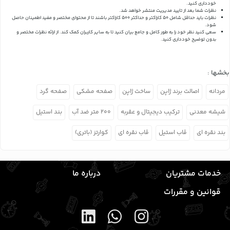
خودداری کنید.
نظرات شما بعد از تایید مدیریت منتشر خواهد شد.
نظرات باید حداقل شامل 50 کاراکتر و حداکثر 500 کاراکتر باشند تا از محتوای مختصر و مفید اطمینان حاصل
شود.
سعی کنید نظر خود را به طور کامل و جامع بیان کنید تا به سایر کاربران کمک کند.
از ارائه نظرات مختصر و
بدون توضیح خودداری کنید.
بخشها :
مردانه
اصالت برند ژاپن
ساخت ژاپن
صفحه مشکی
صفحه گرد
شیشه معدنی
ترکیب دیجیتال و عقربه
۲۰۰ متر ضد آب
بند استیل
بند نقره ای
قاب استیل
قاب نقره ای
کوارتز (باتری)
خدمات مشتریان
درباره ما
قوانین و مقررات