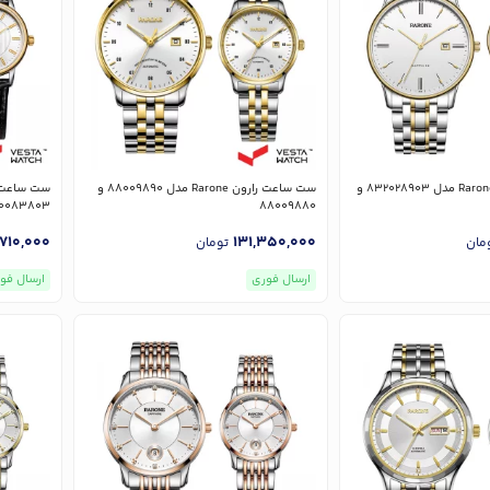
ست ساعت رارون Rarone مدل 832028903 و
ست ساعت رارون Rarone مدل 88009890 و
0083803
88009880
,710,000
131,350,000
مان
تومان
ارسال فوری
ارسال فو