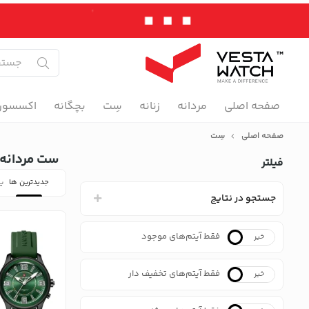
صفحه اصلی
مردانه
زنانه
سِت
بچگانه
اکسسور
صفحه اصلی
سِت
ست مردانه و
فیلتر
جدیدترین ها
پر
جستجو در نتایج
فقط آیتم‌های موجود
خیر
بله
فقط آیتم‌های تخفیف دار
خیر
بله