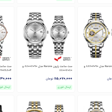
ست ساعت رارون Rarone مدل 88602090 و
ست ساعت رارون Rarone مدل 88007090 و
32028804
88007080
730,000
115,070,000
مان
تومان
ارسال فوری
ارسال فو