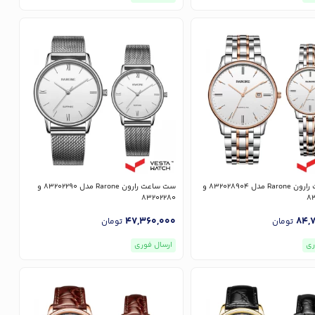
ست ساعت رارون Rarone مدل 832028904 و
ست ساعت رارون Rarone مدل 83202290 و
83202280
8
47,360,000
84,
تومان
تومان
ری
ارسال فوری