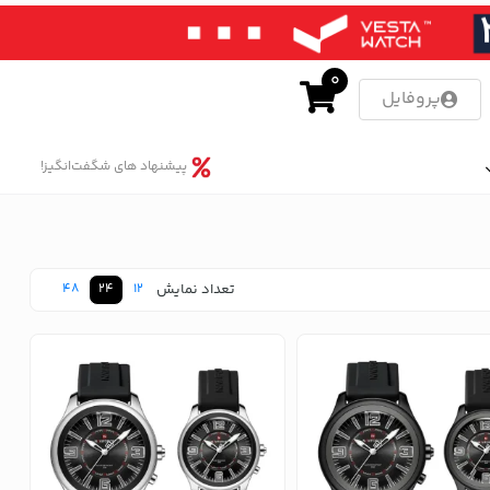
0
پروفایل
پیشنهاد های شگفت‌انگیز!
تعداد نمایش
48
24
12