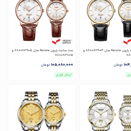
ست ساعت رارون Rarone مدل 880083903 و
ست ساعت رارون Rarone مدل 880083905 و
880083805
88
105,080,000
104
تومان
تومان
ری
ارسال فوری