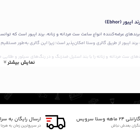
بور (Ebhor)
برندهای عرضه‌کننده انواع ساعت ست مردانه و زنانه، برند ایبور است که توانست
د ایبور از طریق گالری وستا امکان‌پذیر است؛ زیرا این گالری به‌طور مستقیم سا
ت‌های ست مردانه و زنانه را با بند استیل ضدزنگ و در رنگ‌های سیلور و طلای
نمایش بیشتر
واج و نامزدی از جنس استیل ضدزنگ هستند که برند ایبور نیز به این موضوع 
اچ (Swatch)
مگا سواچ نیز یکی دیگر از برندهایی است که ساعت‌های ست زیادی را به بازار
 برای زوجین گزینه مناسبی خواهد بود؛ بنابراین اگر قصد دارید که برای 
مچی ست مردانه و زنانه برند سواچ نیز نگاهی بیندازید.
ارانتی ۲۴ ماهه وستا سرویس
ارسال رایگان به سرا
ست سواچ چندان هزینه‌بر نیست؛ زیرا شما می‌توانید ساده‌ترین مدل این ساع
گران بعدش نباش
در سریع‌ترین زمان به هرجا
ایسه با سایر برندها، مانند ساعت ست برند مازراتی، قیمتی مقرون‌به‌صرفه‌تر و م