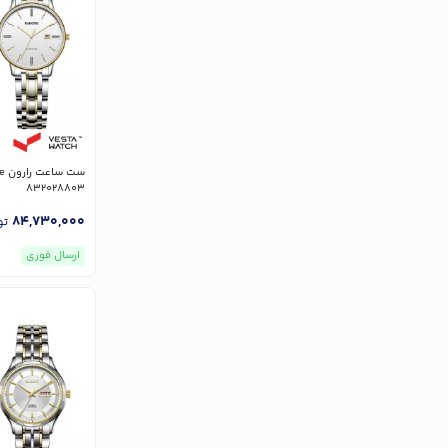
832028803
84,730,000
تو
ارسال فوری