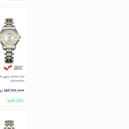
88602080
152,810,000
تو
ارسال فوری