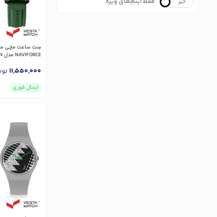
فقط آیتم‌های ویژه
خیر
بله
سِت ساعت مچی مرد
NF9256G
11,550,000
توم
ارسال فوری