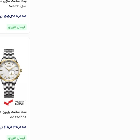
مدل SZS34
55,200,000
تو
ارسال فوری
88008480
118,030,000
تو
ارسال فوری