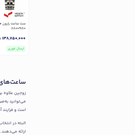
88009180
138,750,000
ت
ارسال فوری
ساعت‌های 
زوجین علاوه بر
می‌توانید به‌ص
است و فرایند آ
البته در انتخا
ارائه می‌دهند.