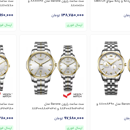
سِت ساعت مچی مردانه و زنانه سواچ SWATCH
ست ساعت رارون Rarone مدل 88010190 و
88601780
88010180
,960,000
138,750,000
مان
تومان
ارسال فوری
ارسال فو
ست ساعت رارون Rarone مدل 88008490 و
ست ساعت رارون Rarone مدل
8840089030301 و 8840088030301
83203180
280,000
97,680,000
مان
تومان
ارسال فوری
ارسال فو