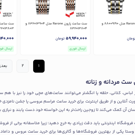
ست ساعت رارون Rarone مدل 88009190 و
ست ساعت رارون Rarone مدل 832013904 و
32013803
832013804
940,000
59,940,000
ومان
تومان
ارسال فوری
ارسال فو
1
2
بعد
ست مردانه و زنانه
 لباس، کتانی، حلقه یا انگشتر می‌توانند ساعت‌های مچی خود را نیز با هم ست
ورت آنلاین و از طریق اینترنت برای خرید ساعت مراسم عروسی یا جشن نامزدی خ
سان آن کمک می‌کند تا زوجین راحت‌تر به این خواسته خود دست یابند و نیازی 
ب فروشگاه اینترنتی باید دقت زیادی به خرج دهید؛ زیرا متاسفانه برخی از فرو
 وستا یکی از بهترین فروشگاه‌ها و گالری‌ها برای خرید ساعت عروس و داما