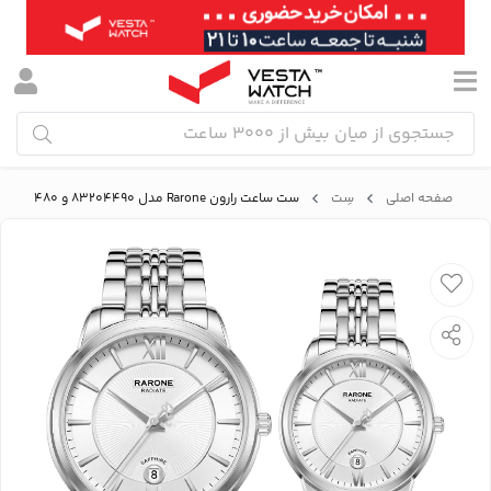
صفحه اصلی
سِت
ست ساعت رارون Rarone مدل 83204490 و 83204480