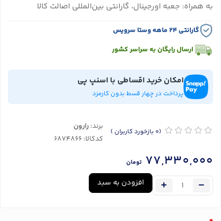
به همراه: جعبه اورجینال، گارانتی بین‌المللی اصالت کالا
گارانتی ۲۴ ماهه وستا سرویس
ارسال رایگان به سراسر کشور
امکان خرید اقساطی با اسنپ پی
پرداخت در چهار قسط بدون کارمزد
برند:
رارون
(0
بازخورد کاربران
)
کدکالا:
77,330,000
تومان
افزودن به سبد