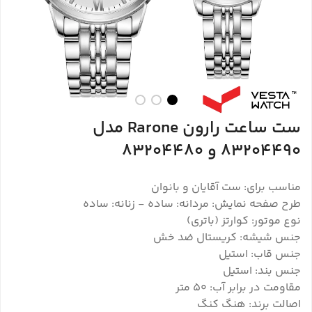
ست ساعت رارون Rarone مدل
83204490 و 83204480
مناسب برای: ست آقایان و بانوان
طرح صفحه نمایش: مردانه: ساده - زنانه: ساده
نوع موتور: کوارتز (باتری)
جنس شیشه: کریستال ضد خش
جنس قاب: استیل
جنس بند: استیل
مقاومت در برابر آب: 50 متر
اصالت برند: هنگ کنگ