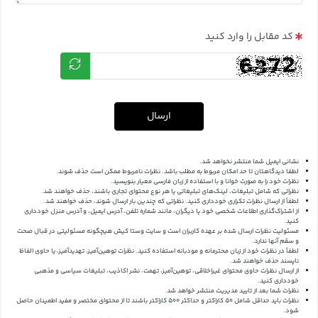
کد مقابل را وارد کنید
ارسال
نشانی ایمیل شما منتشر نخواهد شد.
لطفا دیدگاهتان تا حد امکان مربوط به مطلب باشد. نظرات نامربوط ممکن است حذف شوند.
نظرات خود را به صورت خوانا و با استفاده از زبان فارسی معیار بنویسید.
نظراتی که شامل تبلیغات، لینک‌های تبلیغاتی یا هر نوع محتوای تجاری باشند، حذف خواهند شد.
لطفاً از ارسال نظرات تکراری خودداری کنید. نظراتی که چندین بار ارسال شوند، حذف خواهند شد.
از اشتراک‌گذاری اطلاعات شخصی خود یا دیگران، مانند شماره تلفن، آدرس ایمیل، و آدرس منزل خودداری
کنید.
مسئولیت نظرات ارسال شده بر عهده کاربران است و سایت وستا کیش هیچگونه مسئولیتی در قبال صحت
و سقم آنها ندارد.
لطفاً در نظرات خود از زبان محترمانه و مودبانه استفاده کنید. نظرات توهین‌آمیز، تهدیدآمیز، یا حاوی الفاظ
ناپسند حذف خواهند شد.
از ارسال نظرات حاوی محتوای غیراخلاقی، توهین‌آمیز، تهمت، نشر اکاذیب، تبلیغات سیاسی و مذهبی
خودداری کنید.
نظرات شما بعد از تایید مدیریت منتشر خواهد شد.
نظرات باید حداقل شامل 50 کاراکتر و حداکثر 500 کاراکتر باشند تا از محتوای مختصر و مفید اطمینان حاصل
شود.