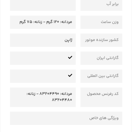
برابر آب
وزن ساعت
مردانه: 120 گرم - زنانه: 75 گرم
کشور سازنده موتور
ژاپن
گارانتی ایران
گارانتی بین المللی
کد رفرنس محصول
مردانه: 83204490 - زنانه:
83204480
ویژگی های خاص