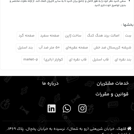
سعی کنید نظر خود را به طور کامل و جامع بیان کنید تا به سایر کاربران کمک کند.
از ارائه نظرات مختصر و
بدون توضیح خودداری کنید.
بخشها :
سِت
اصالت برند هنگ کنگ
ساخت ژاپن
صفحه سفید
صفحه گرد
شیشه کریستال ضد خش
صفحه عقربه‌ای
۵۰ متر ضد آب
بند استیل
بند نقره ای
قاب استیل
قاب نقره ای
کوارتز (باتری)
market-p
خدمات مشتریان
درباره ما
قوانین و مقررات
قلهک، خیابان شریعتی (رو به شمال)، نرسیده به خیابان یخچال، پلاک ۱۴۶۹،