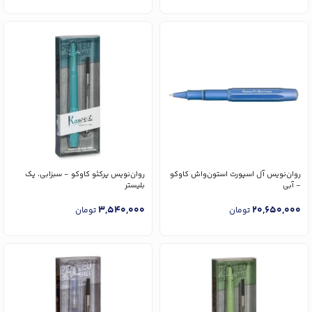
روان‌نویس آل اسپورت استون‌واش کاوکو
روان‌نویس پرکئو کاوکو - سبزابی، پک
- آبی
بلیستر
3,540,000
20,650,000
تومان
تومان