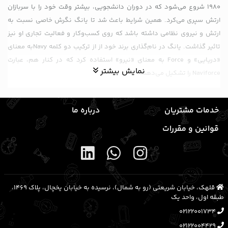
1980 شروع می‌شود که در دوران دانشجویی، بیشتر وقت خود را با سربازان
ارتش سپری می‌کرد. همین شرایط باعث شد تا یانگ نگرش خاصی نسبت به
ارتش و نیروی نظامی داشته باشد که روی کسب‌و‌کار و فعالیت تجاری او نیز
تاثیر گذاشت. یانگ در نام‌گذاری برند خود از از ترکیب دو کلمه Navyبه معنای
«دریایی» و Force به معنای «نیرو» استفاده کرد که در کنار هم، عبارت
نمایش بیشتر
Naviforce را تشکیل می‌دهند.
هر برندی دارای شعار و هدف خاصی است که این موضوع درباره نیوی فورس
نیز صدق می‌کند. شعار «شخصیتی پیشرو، پروازی آزادانه» به‌عنوان روح برند
خدمات مشتریان
درباره ما
نیوی فورس معرفی شده است و این شرکت، هدف خود را این‌طور توصیف
قوانین و مقررات
می‌کند که با طراحی هر ساعت بتواند ارتباطی عمیق بین محصول و برند ایجاد
کند. طراحی خاص ساعت‌های نیوی فورس شامل مجموعه‌ای از پارامترها مثل
کیفیت بالا و طراحی شیک و متناسب با مد روز هستند.
ویژگی‌های اصلی ساعت‌های نیوی فورس
قلهک، خیابان شریعتی (رو به شمال)، نرسیده به خیابان یخچال، پلاک ۱۴۶۹،
طبقه اول، واحد یک
ساعت‌های برند نیوی فورس را می‌توان نمادی از زیبایی و کارایی معرفی کرد.
02122001734
در بین علاقه‌مندان به ساعت نیز محصولات این برند به‌عنوان مدل‌هایی بی‌نظیر
02122004429