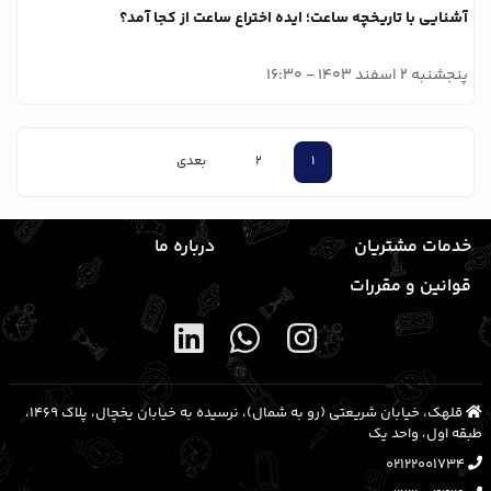
آشنایی با تاریخچه ساعت؛ ایده اختراع ساعت از کجا آمد؟
پنجشنبه 2 اسفند 1403 - 16:30
1
2
بعدی
خدمات مشتریان
درباره ما
قوانین و مقررات
قلهک، خیابان شریعتی (رو به شمال)، نرسیده به خیابان یخچال، پلاک ۱۴۶۹،
طبقه اول، واحد یک
02122001734