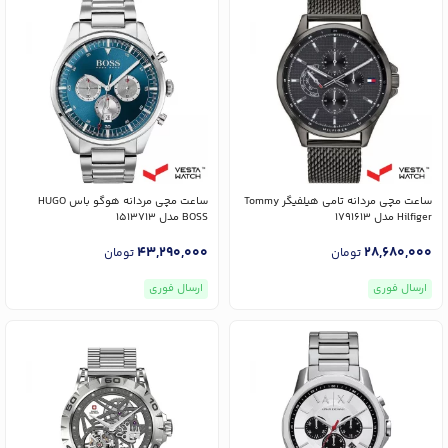
ساعت مچی مردانه تامی هیلفیگر Tommy
ساعت مچی مردانه هوگو باس HUGO
Hilfiger مدل 1791613
BOSS مدل 1513713
43,290,000
28,680,000
تومان
تومان
ارسال فوری
ارسال فوری