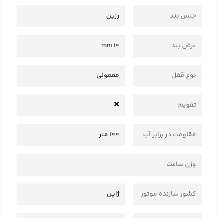
جنس بند
رزین
عرض بند
10 mm
نوع قفل
معمولی
تقویم
مقاومت در برابر آب
100 متر
وزن ساعت
کشور سازنده موتور
ژاپن