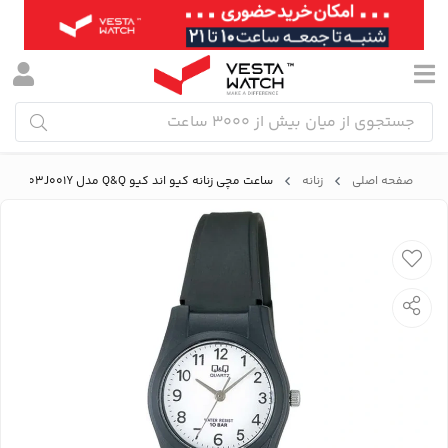
صفحه اصلی
زنانه
ساعت مچی زنانه کیو اند کیو Q&Q مدل VQ03J001Y