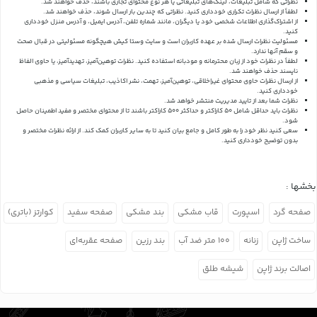
نظراتی که شامل تبلیغات، لینک‌های تبلیغاتی یا هر نوع محتوای تجاری باشند، حذف خواهند شد.
لطفاً از ارسال نظرات تکراری خودداری کنید. نظراتی که چندین بار ارسال شوند، حذف خواهند شد.
از اشتراک‌گذاری اطلاعات شخصی خود یا دیگران، مانند شماره تلفن، آدرس ایمیل، و آدرس منزل خودداری
کنید.
مسئولیت نظرات ارسال شده بر عهده کاربران است و سایت وستا کیش هیچگونه مسئولیتی در قبال صحت
و سقم آنها ندارد.
لطفاً در نظرات خود از زبان محترمانه و مودبانه استفاده کنید. نظرات توهین‌آمیز، تهدیدآمیز، یا حاوی الفاظ
ناپسند حذف خواهند شد.
از ارسال نظرات حاوی محتوای غیراخلاقی، توهین‌آمیز، تهمت، نشر اکاذیب، تبلیغات سیاسی و مذهبی
خودداری کنید.
نظرات شما بعد از تایید مدیریت منتشر خواهد شد.
نظرات باید حداقل شامل 50 کاراکتر و حداکثر 500 کاراکتر باشند تا از محتوای مختصر و مفید اطمینان حاصل
شود.
سعی کنید نظر خود را به طور کامل و جامع بیان کنید تا به سایر کاربران کمک کند.
از ارائه نظرات مختصر و
بدون توضیح خودداری کنید.
بخشها :
صفحه گرد
اسپورت
قاب مشکی
بند مشکی
صفحه سفید
کوارتز (باتری)
ساخت ژاپن
زنانه
۱۰۰ متر ضد آب
بند رزین
صفحه عقربه‌ای
اصالت برند ژاپن
شیشه طلق