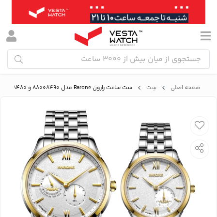
صفحه اصلی
سِت
ست ساعت رارون Rarone مدل 88008490 و 88008480