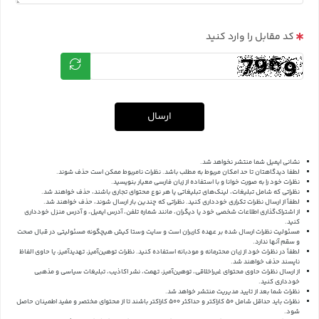
کد مقابل را وارد کنید
ارسال
نشانی ایمیل شما منتشر نخواهد شد.
لطفا دیدگاهتان تا حد امکان مربوط به مطلب باشد. نظرات نامربوط ممکن است حذف شوند.
نظرات خود را به صورت خوانا و با استفاده از زبان فارسی معیار بنویسید.
نظراتی که شامل تبلیغات، لینک‌های تبلیغاتی یا هر نوع محتوای تجاری باشند، حذف خواهند شد.
لطفاً از ارسال نظرات تکراری خودداری کنید. نظراتی که چندین بار ارسال شوند، حذف خواهند شد.
از اشتراک‌گذاری اطلاعات شخصی خود یا دیگران، مانند شماره تلفن، آدرس ایمیل، و آدرس منزل خودداری
کنید.
مسئولیت نظرات ارسال شده بر عهده کاربران است و سایت وستا کیش هیچگونه مسئولیتی در قبال صحت
و سقم آنها ندارد.
لطفاً در نظرات خود از زبان محترمانه و مودبانه استفاده کنید. نظرات توهین‌آمیز، تهدیدآمیز، یا حاوی الفاظ
ناپسند حذف خواهند شد.
از ارسال نظرات حاوی محتوای غیراخلاقی، توهین‌آمیز، تهمت، نشر اکاذیب، تبلیغات سیاسی و مذهبی
خودداری کنید.
نظرات شما بعد از تایید مدیریت منتشر خواهد شد.
نظرات باید حداقل شامل 50 کاراکتر و حداکثر 500 کاراکتر باشند تا از محتوای مختصر و مفید اطمینان حاصل
شود.