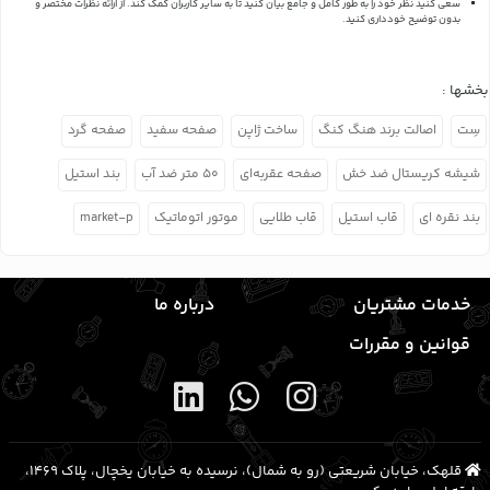
سعی کنید نظر خود را به طور کامل و جامع بیان کنید تا به سایر کاربران کمک کند.
از ارائه نظرات مختصر و
بدون توضیح خودداری کنید.
بخشها :
سِت
اصالت برند هنگ کنگ
ساخت ژاپن
صفحه سفید
صفحه گرد
شیشه کریستال ضد خش
صفحه عقربه‌ای
۵۰ متر ضد آب
بند استیل
بند نقره ای
قاب استیل
قاب طلایی
موتور اتوماتیک
market-p
خدمات مشتریان
درباره ما
قوانین و مقررات
قلهک، خیابان شریعتی (رو به شمال)، نرسیده به خیابان یخچال، پلاک ۱۴۶۹،