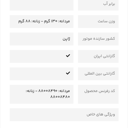
برابر آب
وزن ساعت
مردانه: 130 گرم - زنانه: 88 گرم
کشور سازنده موتور
ژاپن
گارانتی ایران
گارانتی بین المللی
کد رفرنس محصول
مردانه: 88008490 - زنانه:
88008480
ویژگی های خاص