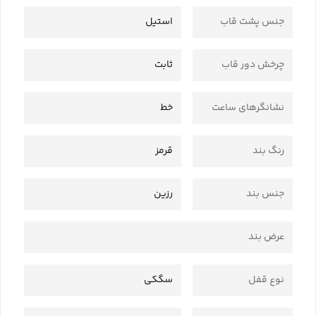
جنس پشت قاب
استیل
چرخش دور قاب
ثابت
نشانگرهای ساعت
خط
رنگ بند
قرمز
جنس بند
رزین
عرض بند
نوع قفل
سگکی