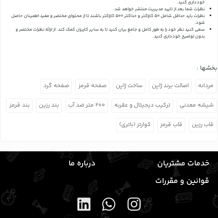
خودداری کنید.
نظرات شما بعد از تایید مدیریت منتشر خواهد شد.
نظرات باید حداقل شامل 50 کاراکتر و حداکثر 500 کاراکتر باشند تا از محتوای مختصر و مفید اطمینان حاصل
شود.
سعی کنید نظر خود را به طور کامل و جامع بیان کنید تا به سایر کاربران کمک کند.
از ارائه نظرات مختصر و
بدون توضیح خودداری کنید.
بخشها :
مردانه
اصالت برند ژاپن
ساخت ژاپن
صفحه قرمز
صفحه گرد
شیشه معدنی
ترکیب دیجیتال و عقربه
۲۰۰ متر ضد آب
بند رزین
بند قرمز
قاب رزین
قاب قرمز
کوارتز (باتری)
خدمات مشتریان
درباره ما
قوانین و مقررات