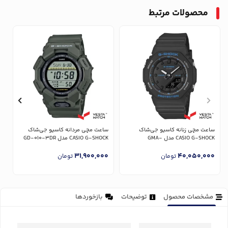
محصولات مرتبط
س
CK
ساعت مچی زنانه کاسیو جی‌شاک
ساعت مچی مردانه کاسیو جی‌شاک
0
CASIO G-SHOCK مدل GMA-
CASIO G-SHOCK مدل GD-010-3DR
P2100BA-1ADR
31,900,000
40,050,000
تومان
تومان
مشخصات محصول
توضیحات
بازخوردها