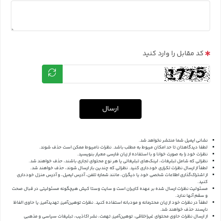
کد مقابل را وارد کنید
ارسال
نشانی ایمیل شما منتشر نخواهد شد.
لطفا دیدگاهتان تا حد امکان مربوط به مطلب باشد. نظرات نامربوط ممکن است حذف شوند.
نظرات خود را به صورت خوانا و با استفاده از زبان فارسی معیار بنویسید.
نظراتی که شامل تبلیغات، لینک‌های تبلیغاتی یا هر نوع محتوای تجاری باشند، حذف خواهند شد.
لطفاً از ارسال نظرات تکراری خودداری کنید. نظراتی که چندین بار ارسال شوند، حذف خواهند شد.
از اشتراک‌گذاری اطلاعات شخصی خود یا دیگران، مانند شماره تلفن، آدرس ایمیل، و آدرس منزل خودداری
کنید.
مسئولیت نظرات ارسال شده بر عهده کاربران است و سایت وستا کیش هیچگونه مسئولیتی در قبال صحت
و سقم آنها ندارد.
لطفاً در نظرات خود از زبان محترمانه و مودبانه استفاده کنید. نظرات توهین‌آمیز، تهدیدآمیز، یا حاوی الفاظ
ناپسند حذف خواهند شد.
از ارسال نظرات حاوی محتوای غیراخلاقی، توهین‌آمیز، تهمت، نشر اکاذیب، تبلیغات سیاسی و مذهبی