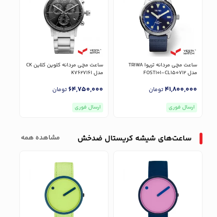
 کلوین کلاین CK
ساعت مچی مردانه تریوا TRIWA
ساعت مچی مردانه کلوین کلاین CK
مدل FOST101-CL150712
مدل K7627161
مدل T101-CL150712
000
64,750,000
41,800,000
تومان
تومان
ارسال فوری
ارسال فوری
ارس
ساعت‌های شیشه کریستال ضدخش
مشاهده همه