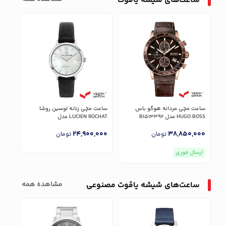
ساعت‌های شیشه یاقوت
ساعت مچی مردانه هوگو باس
ساعت مچی زنانه لوسین روشا
ساعت
HUGO BOSS مدل B1513392
LUCIEN ROCHAT مدل
UGO BOSS
R0451115502
000
24,900,000
38,850,000
تومان
تومان
ارسال فوری
ارس
ساعت‌های شیشه یاقوت مصنوعی
مشاهده همه