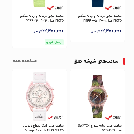
ساعت مچی مردانه و زنانه پیکتو
ساعت مچی مردانه و زنانه پیکتو
ساعت
PICTO مدل PR44005-R001
PICTO مدل PR44013-R013
CHANGE
000
24,400,000
24,400,000
تومان
تومان
ارسال فوری
ارس
ساعت‌های شیشه طلق
مشاهده همه
ساعت مچی زنانه سواچ SWATCH
ساعت مچی امگا سواچ ونوس
مدل SO28Z131
Omega Swatch MISSION TO
MOON