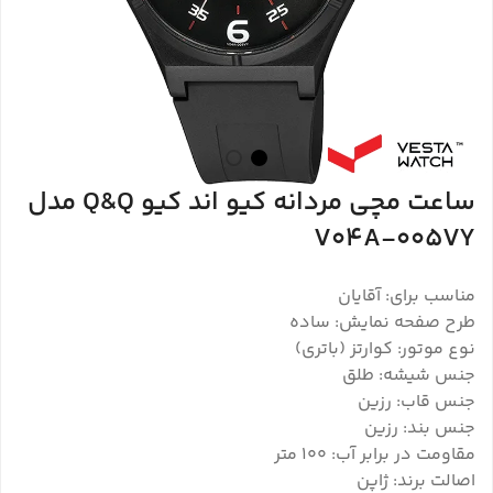
ساعت مچی مردانه کیو اند کیو Q&Q مدل
V04A-005VY
مناسب برای: آقایان
طرح صفحه نمایش: ساده
نوع موتور: کوارتز (باتری)
جنس شیشه: طلق
جنس قاب: رزین
جنس بند: رزین
مقاومت در برابر آب: ۱۰۰ متر
اصالت برند: ژاپن