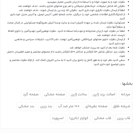
نظرات خود را به صورت خوانا و با استفاده از زبان فارسی معیار بنویسید.
نظراتی که شامل تبلیغات، لینک‌های تبلیغاتی یا هر نوع محتوای تجاری باشند، حذف خواهند شد.
لطفاً از ارسال نظرات تکراری خودداری کنید. نظراتی که چندین بار ارسال شوند، حذف خواهند شد.
از اشتراک‌گذاری اطلاعات شخصی خود یا دیگران، مانند شماره تلفن، آدرس ایمیل، و آدرس منزل خودداری
کنید.
مسئولیت نظرات ارسال شده بر عهده کاربران است و سایت وستا کیش هیچگونه مسئولیتی در قبال صحت
و سقم آنها ندارد.
لطفاً در نظرات خود از زبان محترمانه و مودبانه استفاده کنید. نظرات توهین‌آمیز، تهدیدآمیز، یا حاوی الفاظ
ناپسند حذف خواهند شد.
از ارسال نظرات حاوی محتوای غیراخلاقی، توهین‌آمیز، تهمت، نشر اکاذیب، تبلیغات سیاسی و مذهبی
خودداری کنید.
نظرات شما بعد از تایید مدیریت منتشر خواهد شد.
نظرات باید حداقل شامل 50 کاراکتر و حداکثر 500 کاراکتر باشند تا از محتوای مختصر و مفید اطمینان حاصل
شود.
سعی کنید نظر خود را به طور کامل و جامع بیان کنید تا به سایر کاربران کمک کند.
از ارائه نظرات مختصر و
بدون توضیح خودداری کنید.
بخشها :
مردانه
اصالت برند ژاپن
ساخت ژاپن
صفحه مشکی
صفحه گرد
شیشه طلق
صفحه عقربه‌ای
۱۰۰ متر ضد آب
بند رزین
بند مشکی
قاب رزین
قاب مشکی
کوارتز (باتری)
اسپورت