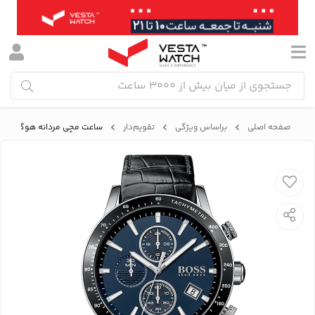
صفحه اصلی
براساس ویژگی
تقویم‌دار
ساعت مچی مردانه هوگو باس HUGO BOSS مدل 513391