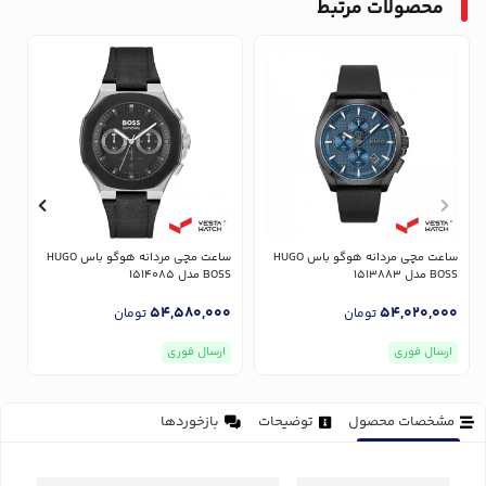
محصولات مرتبط
ساعت مچی مردانه هوگو باس HUGO
ساعت مچی مردانه هوگو باس HUGO
BOSS مدل 1513883
BOSS مدل 1514085
OSS
0
54,580,000
54,020,000
تومان
تومان
ارسال فوری
ارسال فوری
مشخصات محصول
توضیحات
بازخوردها