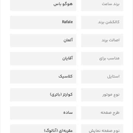
برند ساعت
هوگو باس
کالکشن برند
Rafale
اصالت برند
آلمان
مناسب برای
آقایان
استایل
کلاسیک
نوع موتور
کوارتز (باتری)
طرح صفحه
ساده
نوع صفحه نمایش
عقربه‌ای (آنالوگ)