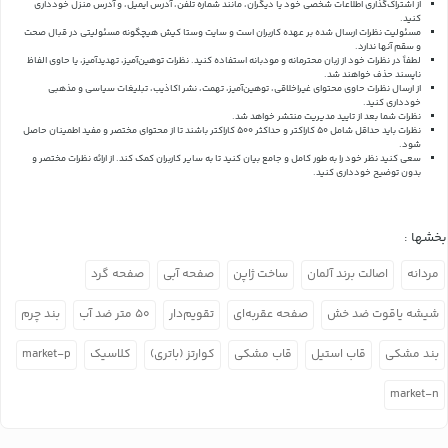
از اشتراک‌گذاری اطلاعات شخصی خود یا دیگران، مانند شماره تلفن، آدرس ایمیل، و آدرس منزل خودداری
کنید.
مسئولیت نظرات ارسال شده بر عهده کاربران است و سایت وستا کیش هیچگونه مسئولیتی در قبال صحت
و سقم آنها ندارد.
لطفاً در نظرات خود از زبان محترمانه و مودبانه استفاده کنید. نظرات توهین‌آمیز، تهدیدآمیز، یا حاوی الفاظ
ناپسند حذف خواهند شد.
از ارسال نظرات حاوی محتوای غیراخلاقی، توهین‌آمیز، تهمت، نشر اکاذیب، تبلیغات سیاسی و مذهبی
خودداری کنید.
نظرات شما بعد از تایید مدیریت منتشر خواهد شد.
نظرات باید حداقل شامل 50 کاراکتر و حداکثر 500 کاراکتر باشند تا از محتوای مختصر و مفید اطمینان حاصل
شود.
سعی کنید نظر خود را به طور کامل و جامع بیان کنید تا به سایر کاربران کمک کند.
از ارائه نظرات مختصر و
بدون توضیح خودداری کنید.
بخشها :
مردانه
اصالت برند آلمان
ساخت ژاپن
صفحه آبی
صفحه گرد
شیشه یاقوت ضد خش
صفحه عقربه‌ای
تقویم‌دار
۵۰ متر ضد آب
بند چرم
بند مشکی
قاب استیل
قاب مشکی
کوارتز (باتری)
کلاسیک
market-p
market-n