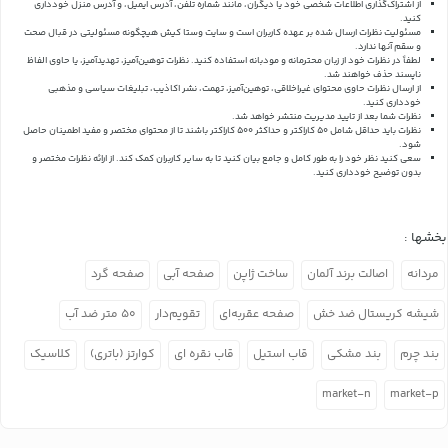
از اشتراک‌گذاری اطلاعات شخصی خود یا دیگران، مانند شماره تلفن، آدرس ایمیل، و آدرس منزل خودداری
کنید.
مسئولیت نظرات ارسال شده بر عهده کاربران است و سایت وستا کیش هیچگونه مسئولیتی در قبال صحت
و سقم آنها ندارد.
لطفاً در نظرات خود از زبان محترمانه و مودبانه استفاده کنید. نظرات توهین‌آمیز، تهدیدآمیز، یا حاوی الفاظ
ناپسند حذف خواهند شد.
از ارسال نظرات حاوی محتوای غیراخلاقی، توهین‌آمیز، تهمت، نشر اکاذیب، تبلیغات سیاسی و مذهبی
خودداری کنید.
نظرات شما بعد از تایید مدیریت منتشر خواهد شد.
نظرات باید حداقل شامل 50 کاراکتر و حداکثر 500 کاراکتر باشند تا از محتوای مختصر و مفید اطمینان حاصل
شود.
سعی کنید نظر خود را به طور کامل و جامع بیان کنید تا به سایر کاربران کمک کند.
از ارائه نظرات مختصر و
بدون توضیح خودداری کنید.
بخشها :
مردانه
اصالت برند آلمان
ساخت ژاپن
صفحه آبی
صفحه گرد
شیشه کریستال ضد خش
صفحه عقربه‌ای
تقویم‌دار
۵۰ متر ضد آب
بند چرم
بند مشکی
قاب استیل
قاب نقره ای
کوارتز (باتری)
کلاسیک
market-n
market-p