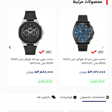
محصولات مرتبط
ساعت مچی مردانه هوگو باس HUGO
ساعت مچی مردانه هوگو باس HUGO
BOSS مدل 1513883
BOSS مدل 1514085
OSS
0
54,580,000
54,020,000
تومان
تومان
ارسال فوری
ارسال فوری
مشخصات محصول
توضیحات
بازخوردها