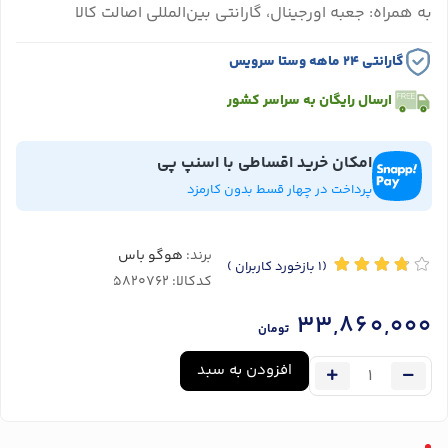
به همراه: جعبه اورجینال، گارانتی بین‌المللی اصالت کالا
گارانتی ۲۴ ماهه وستا سرویس
ارسال رایگان به سراسر کشور
امکان خرید اقساطی با اسنپ پی
پرداخت در چهار قسط بدون کارمزد
برند:
هوگو باس
(1
بازخورد کاربران
)
کدکالا:
33,860,000
تومان
افزودن به سبد