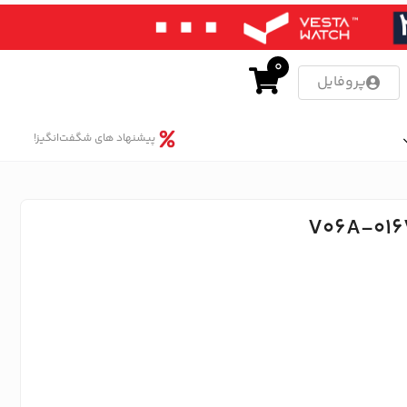
0
پروفایل
پیشنهاد های شگفت‌انگیز!