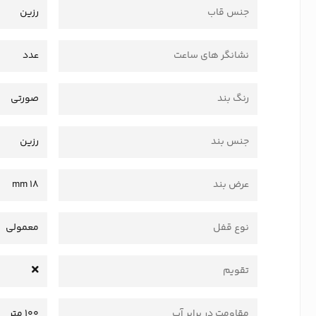
جنس قاب
رزین
نشانگر های ساعت
عدد
رنگ بند
صورتی
جنس بند
رزین
عرض بند
18 mm
نوع قفل
معمولی
تقویم
مقاومت در برابر آب
100 متر