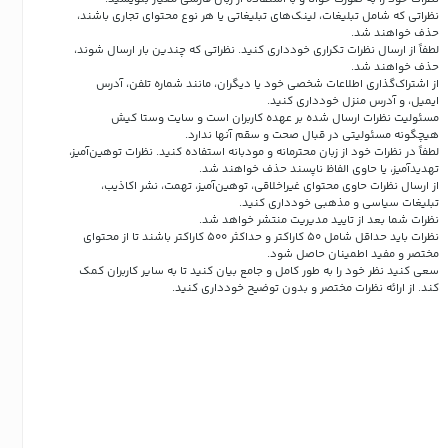
نظراتی که شامل تبلیغات، لینک‌های تبلیغاتی یا هر نوع محتوای تجاری باشند،
حذف خواهند شد.
لطفاً از ارسال نظرات تکراری خودداری کنید. نظراتی که چندین بار ارسال شوند،
حذف خواهند شد.
از اشتراک‌گذاری اطلاعات شخصی خود یا دیگران، مانند شماره تلفن، آدرس
ایمیل، و آدرس منزل خودداری کنید.
مسئولیت نظرات ارسال شده بر عهده کاربران است و سایت وستا کیش
هیچگونه مسئولیتی در قبال صحت و سقم آنها ندارد.
لطفاً در نظرات خود از زبان محترمانه و مودبانه استفاده کنید. نظرات توهین‌آمیز،
تهدیدآمیز، یا حاوی الفاظ ناپسند حذف خواهند شد.
از ارسال نظرات حاوی محتوای غیراخلاقی، توهین‌آمیز، تهمت، نشر اکاذیب،
تبلیغات سیاسی و مذهبی خودداری کنید.
نظرات شما بعد از تایید مدیریت منتشر خواهد شد.
نظرات باید حداقل شامل 50 کاراکتر و حداکثر 500 کاراکتر باشند تا از محتوای
مختصر و مفید اطمینان حاصل شود.
سعی کنید نظر خود را به طور کامل و جامع بیان کنید تا به سایر کاربران کمک
کند.
از ارائه نظرات مختصر و بدون توضیح خودداری کنید.