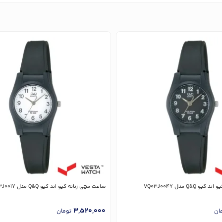
Q&Q مدل VQ03J004Y
ساعت مچی زنانه کیو اند کیو Q&Q مدل VQ03J001Y
3,520,000
ان
تومان