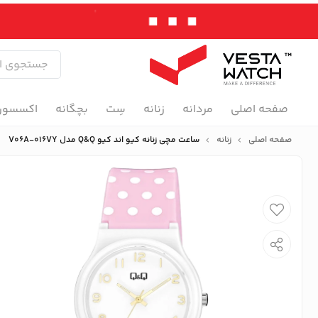
صفحه اصلی
مردانه
زنانه
سِت
بچگانه
اکسسور
صفحه اصلی
زنانه
ساعت مچی زنانه کیو اند کیو Q&Q مدل V06A-016VY