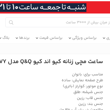
ی
براساس ویژگی
براساس قیمت
برندها
بلاگ
ساعت مچی زنانه کیو اند کیو Q&Q مدل V06A-016VY
مناسب برای: بانوان
طرح صفحه نمایش: ساده
نوع موتور: کوارتز (باتری)
جنس شیشه: طلق
جنس قاب: رزین
جنس بند: رزین
مقاومت در برابر آب: ۳۰ متر