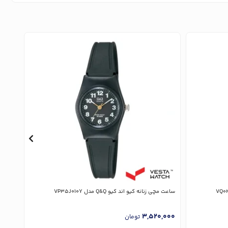
ساعت مچی زنانه کیو اند کیو Q&Q مدل VP35J010Y
ساعت مچی 
,000
3,520,000
تومان