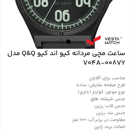
ساعت مچی مردانه کیو اند کیو Q&Q مدل
V04A-008VY
مناسب برای: آقایان
طرح صفحه نمایش: ساده
نوع موتور: کوارتز (باتری)
جنس شیشه: طلق
جنس قاب: رزین
جنس بند: رزین
مقاومت در برابر آب: ۱۰۰ متر
اصالت برند: ژاپن