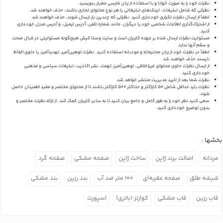
نظرات خود را به صورت خوانا و با استفاده از زبان فارسی معیار بنویسید.
نظراتی که شامل تبلیغات، لینک‌های تبلیغاتی یا هر نوع محتوای تجاری باشند، حذف خواهند شد.
لطفاً از ارسال نظرات تکراری خودداری کنید. نظراتی که چندین بار ارسال شوند، حذف خواهند شد.
از اشتراک‌گذاری اطلاعات شخصی خود یا دیگران، مانند شماره تلفن، آدرس ایمیل، و آدرس منزل خودداری
کنید.
مسئولیت نظرات ارسال شده بر عهده کاربران است و سایت وستا کیش هیچگونه مسئولیتی در قبال صحت
و سقم آنها ندارد.
لطفاً در نظرات خود از زبان محترمانه و مودبانه استفاده کنید. نظرات توهین‌آمیز، تهدیدآمیز، یا حاوی الفاظ
ناپسند حذف خواهند شد.
از ارسال نظرات حاوی محتوای غیراخلاقی، توهین‌آمیز، تهمت، نشر اکاذیب، تبلیغات سیاسی و مذهبی
خودداری کنید.
نظرات شما بعد از تایید مدیریت منتشر خواهد شد.
نظرات باید حداقل شامل 50 کاراکتر و حداکثر 500 کاراکتر باشند تا از محتوای مختصر و مفید اطمینان حاصل
شود.
سعی کنید نظر خود را به طور کامل و جامع بیان کنید تا به سایر کاربران کمک کند.
از ارائه نظرات مختصر و
بدون توضیح خودداری کنید.
بخشها :
مردانه
اصالت برند ژاپن
ساخت ژاپن
صفحه مشکی
صفحه گرد
شیشه طلق
صفحه عقربه‌ای
۱۰۰ متر ضد آب
بند رزین
بند مشکی
قاب رزین
قاب مشکی
کوارتز (باتری)
اسپورت