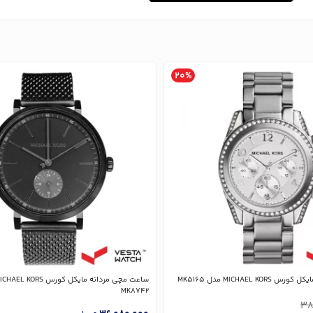
20%
MICHAEL K مدل MK5165
MK8742
38