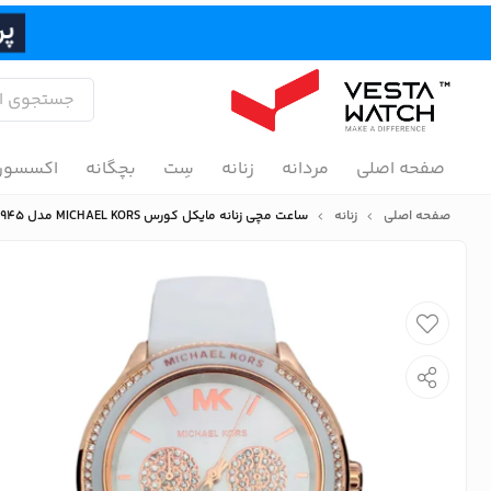
صفحه اصلی
مردانه
زنانه
سِت
بچگانه
اکسسور
صفحه اصلی
زنانه
ساعت مچی زنانه مایکل کورس MICHAEL KORS مدل MK6945