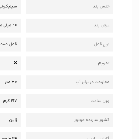
جنس بند
سیلیکونی
عرض بند
20 میلی‌متر
نوع قفل
قفل معمو
تقویم
مقاومت در برابر آب
30 متر
وزن ساعت
217 گرم
کشور سازنده موتور
ژاپن
گارانتی ایران
24 ماهه وستا سرویس