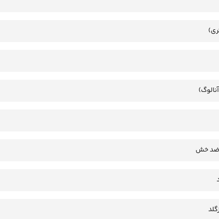
ری)
آنالوگ)
 ضد خش
گلد