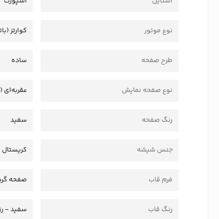
استایل
اسپورت
نوع موتور
کوارتز (بات
طرح صفحه
ساده
نوع صفحه نمایش
عقربه‌ای (
رنگ صفحه
سفید
جنس شیشه
کریستال
فرم قاب
صفحه گرد
رنگ قاب
سفید - رز