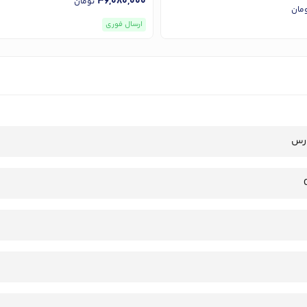
36,080,000
تومان
مان
ارسال فوری
رس