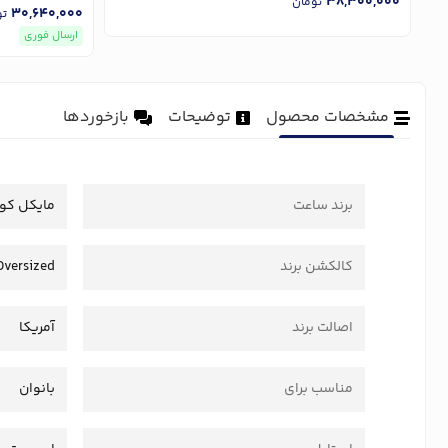
38,300,000
تومان
30,640,000
تو
ارسال فوری
مشخصات محصول
توضیحات
بازخوردها
برند ساعت
مایکل کو
کالکشن برند
Oversized
اصالت برند
آمریکا
مناسب برای
بانوان