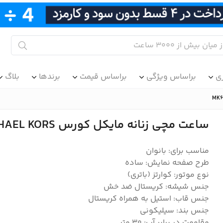
ی
براساس ویژگی
براساس قیمت
برندها
بلاگ
ساعت مچی زنانه مایکل کورس MICHAEL KORS مدل MK6945
مناسب برای: بانوان
طرح صفحه نمایش: ساده
نوع موتور: کوارتز (باتری)
جنس شیشه: کریستال ضد خش
جنس قاب: استیل به همراه کریستال
جنس بند: سیلیکونی
مقاومت در برابر آب: ۳۰ متر