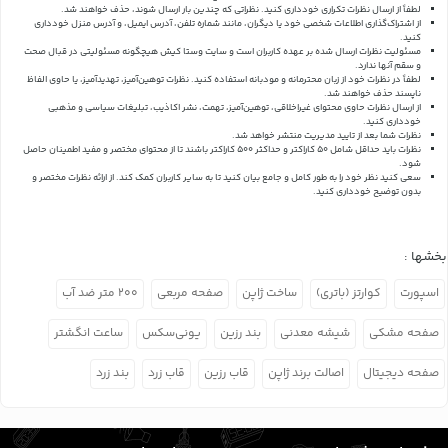
لطفاً از ارسال نظرات تکراری خودداری کنید. نظراتی که چندین بار ارسال شوند، حذف خواهند شد.
از اشتراک‌گذاری اطلاعات شخصی خود یا دیگران، مانند شماره تلفن، آدرس ایمیل، و آدرس منزل خودداری
کنید.
مسئولیت نظرات ارسال شده بر عهده کاربران است و سایت وستا کیش هیچگونه مسئولیتی در قبال صحت
و سقم آنها ندارد.
لطفاً در نظرات خود از زبان محترمانه و مودبانه استفاده کنید. نظرات توهین‌آمیز، تهدیدآمیز، یا حاوی الفاظ
ناپسند حذف خواهند شد.
از ارسال نظرات حاوی محتوای غیراخلاقی، توهین‌آمیز، تهمت، نشر اکاذیب، تبلیغات سیاسی و مذهبی
خودداری کنید.
نظرات شما بعد از تایید مدیریت منتشر خواهد شد.
نظرات باید حداقل شامل 50 کاراکتر و حداکثر 500 کاراکتر باشند تا از محتوای مختصر و مفید اطمینان حاصل
شود.
سعی کنید نظر خود را به طور کامل و جامع بیان کنید تا به سایر کاربران کمک کند.
از ارائه نظرات مختصر و
بدون توضیح خودداری کنید.
بخشها :
اسپورت
کوارتز (باتری)
ساخت ژاپن
صفحه مربعی
۲۰۰ متر ضد آب
صفحه مشکی
شیشه معدنی
بند رزین
یونی‌سکس
ساعت انگشتر
صفحه دیجیتال
اصالت برند ژاپن
قاب رزین
قاب زرد
بند زرد