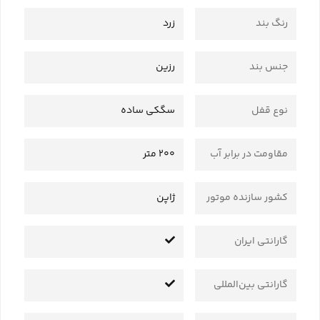
رنگ بند
زرد
جنس بند
رزین
نوع قفل
سگکی ساده
مقاومت در برابر آب
200 متر
کشور سازنده موتور
ژاپن
گارانتی ایران
گارانتی بین‌المللی