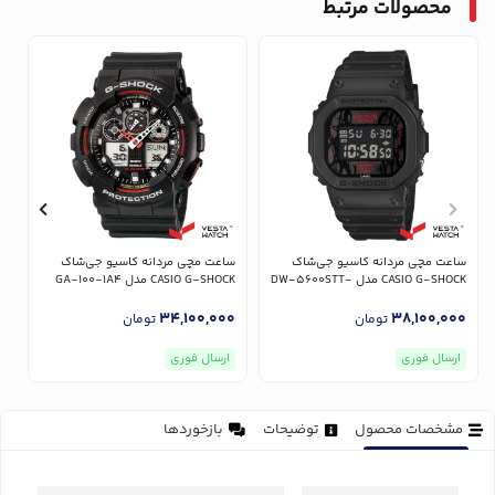
محصولات مرتبط
س
R
ساعت مچی مردانه کاسیو جی‌شاک
ساعت مچی مردانه کاسیو جی‌شاک
0
CASIO G-SHOCK مدل DW-5600STT-
CASIO G-SHOCK مدل GA-100-1A4
1DR
34,100,000
38,100,000
تومان
تومان
ارسال فوری
ارسال فوری
مشخصات محصول
توضیحات
بازخوردها