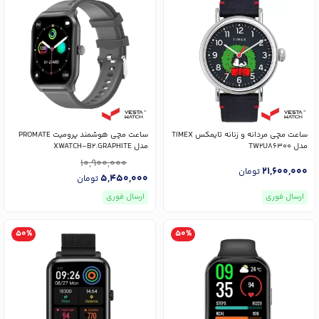
ساعت مچی مردانه و زنانه تایمکس TIMEX
ساعت مچی هوشمند پرومیت PROMATE
مدل TW2U86300
مدل XWATCH-B2.GRAPHITE
10,900,000
21,600,000
تومان
5,450,000
تومان
ارسال فوری
ارسال فوری
50%
50%