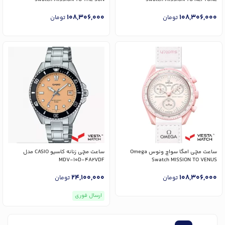
108,306,000
108,306,000
تومان
تومان
ساعت مچی امگا سواچ ونوس Omega
ساعت مچی زنانه کاسیو CASIO مدل
MDV-10D-4A2VDF
Swatch MISSION TO VENUS
24,100,000
108,306,000
تومان
تومان
ارسال فوری