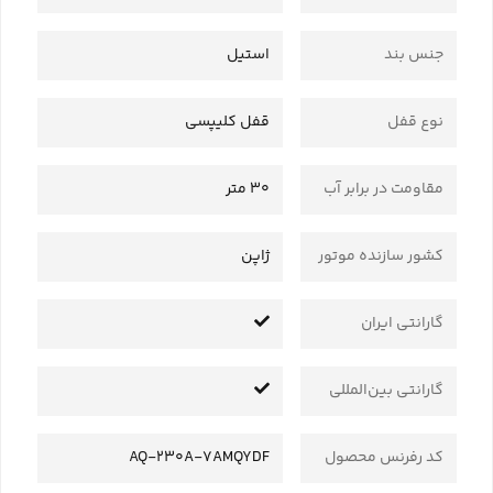
جنس بند
استیل
نوع قفل
قفل کلیپسی
مقاومت در برابر آب
30 متر
کشور سازنده موتور
ژاپن
گارانتی ایران
گارانتی بین‌المللی
کد رفرنس محصول
AQ-230A-7AMQYDF