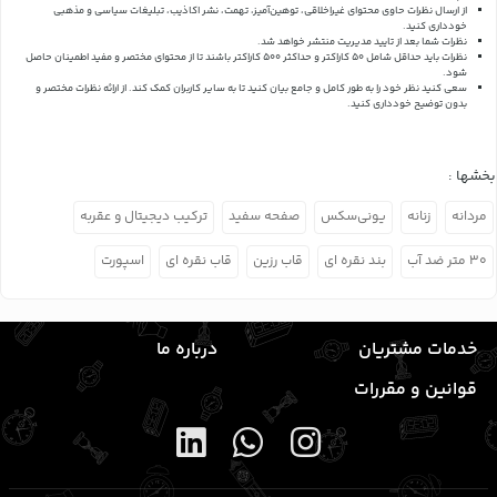
از ارسال نظرات حاوی محتوای غیراخلاقی، توهین‌آمیز، تهمت، نشر اکاذیب، تبلیغات سیاسی و مذهبی
خودداری کنید.
نظرات شما بعد از تایید مدیریت منتشر خواهد شد.
نظرات باید حداقل شامل 50 کاراکتر و حداکثر 500 کاراکتر باشند تا از محتوای مختصر و مفید اطمینان حاصل
شود.
سعی کنید نظر خود را به طور کامل و جامع بیان کنید تا به سایر کاربران کمک کند.
از ارائه نظرات مختصر و
بدون توضیح خودداری کنید.
بخشها :
مردانه
زنانه
یونی‌سکس
صفحه سفید
ترکیب دیجیتال و عقربه
۳۰ متر ضد آب
بند نقره ای
قاب رزین
قاب نقره ای
اسپورت
خدمات مشتریان
درباره ما
قوانین و مقررات