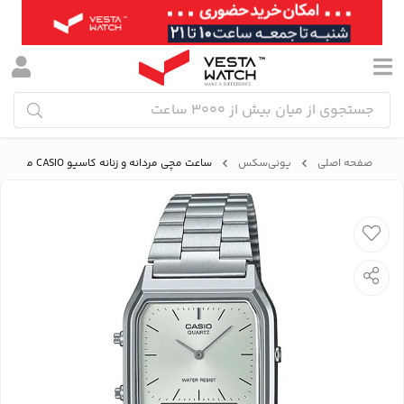
صفحه اصلی
یونی‌سکس
ساعت مچی مردانه و زنانه کاسیو CASIO مدل AQ-230A-7AMQYDF