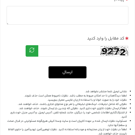
کد مقابل را وارد کنید
ارسال
نشانی ایمیل شما منتشر نخواهد شد.
لطفا دیدگاهتان تا حد امکان مربوط به مطلب باشد. نظرات نامربوط ممکن است حذف شوند.
نظرات خود را به صورت خوانا و با استفاده از زبان فارسی معیار بنویسید.
نظراتی که شامل تبلیغات، لینک‌های تبلیغاتی یا هر نوع محتوای تجاری باشند، حذف خواهند شد.
لطفاً از ارسال نظرات تکراری خودداری کنید. نظراتی که چندین بار ارسال شوند، حذف خواهند شد.
از اشتراک‌گذاری اطلاعات شخصی خود یا دیگران، مانند شماره تلفن، آدرس ایمیل، و آدرس منزل خودداری
کنید.
مسئولیت نظرات ارسال شده بر عهده کاربران است و سایت وستا کیش هیچگونه مسئولیتی در قبال صحت
و سقم آنها ندارد.
لطفاً در نظرات خود از زبان محترمانه و مودبانه استفاده کنید. نظرات توهین‌آمیز، تهدیدآمیز، یا حاوی الفاظ
ناپسند حذف خواهند شد.