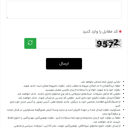
کد مقابل را وارد کنید
ارسال
نشانی ایمیل شما منتشر نخواهد شد.
لطفا دیدگاهتان تا حد امکان مربوط به مطلب باشد. نظرات نامربوط ممکن است حذف شوند.
نظرات خود را به صورت خوانا و با استفاده از زبان فارسی معیار بنویسید.
نظراتی که شامل تبلیغات، لینک‌های تبلیغاتی یا هر نوع محتوای تجاری باشند، حذف خواهند شد.
لطفاً از ارسال نظرات تکراری خودداری کنید. نظراتی که چندین بار ارسال شوند، حذف خواهند شد.
از اشتراک‌گذاری اطلاعات شخصی خود یا دیگران، مانند شماره تلفن، آدرس ایمیل، و آدرس منزل خودداری
کنید.
مسئولیت نظرات ارسال شده بر عهده کاربران است و سایت وستا کیش هیچگونه مسئولیتی در قبال صحت
و سقم آنها ندارد.
لطفاً در نظرات خود از زبان محترمانه و مودبانه استفاده کنید. نظرات توهین‌آمیز، تهدیدآمیز، یا حاوی الفاظ
ناپسند حذف خواهند شد.
از ارسال نظرات حاوی محتوای غیراخلاقی، توهین‌آمیز، تهمت، نشر اکاذیب، تبلیغات سیاسی و مذهبی