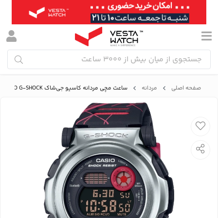
صفحه اصلی
مردانه
ساعت مچی مردانه کاسیو جی‌شاک CASIO G-SHOCK مدل G-B001MVA-1DR