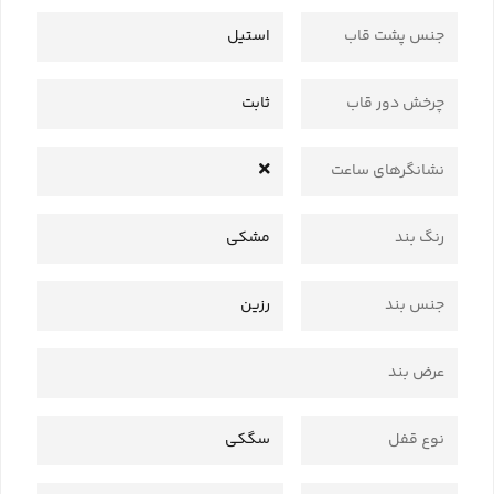
جنس پشت قاب
استیل
چرخش دور قاب
ثابت
نشانگرهای ساعت
رنگ بند
مشکی
جنس بند
رزین
عرض بند
نوع قفل
سگکی