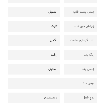
جنس پشت قاب
استیل
چرخش دور قاب
ثابت
نشانگرهای ساعت
نگین
رنگ بند
رزگلد
جنس بند
استیل
عرض بند
نوع قفل
دستبندی