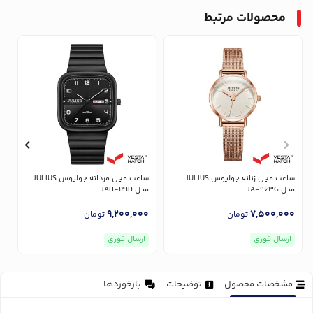
محصولات مرتبط
ساعت مچی زنانه جولیوس JULIUS
ساعت مچی مردانه جولیوس JULIUS
مدل JA-963G
مدل JAH-141D
مدل
0
9,200,000
7,500,000
تومان
تومان
ارسال فوری
ارسال فوری
مشخصات محصول
توضیحات
بازخوردها