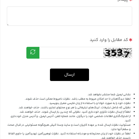
کد مقابل را وارد کنید
ارسال
نشانی ایمیل شما منتشر نخواهد شد.
لطفا دیدگاهتان تا حد امکان مربوط به مطلب باشد. نظرات نامربوط ممکن است حذف شوند.
نظرات خود را به صورت خوانا و با استفاده از زبان فارسی معیار بنویسید.
نظراتی که شامل تبلیغات، لینک‌های تبلیغاتی یا هر نوع محتوای تجاری باشند، حذف خواهند شد.
لطفاً از ارسال نظرات تکراری خودداری کنید. نظراتی که چندین بار ارسال شوند، حذف خواهند شد.
از اشتراک‌گذاری اطلاعات شخصی خود یا دیگران، مانند شماره تلفن، آدرس ایمیل، و آدرس منزل خودداری
کنید.
مسئولیت نظرات ارسال شده بر عهده کاربران است و سایت وستا کیش هیچگونه مسئولیتی در قبال صحت
و سقم آنها ندارد.
لطفاً در نظرات خود از زبان محترمانه و مودبانه استفاده کنید. نظرات توهین‌آمیز، تهدیدآمیز، یا حاوی الفاظ
ناپسند حذف خواهند شد.