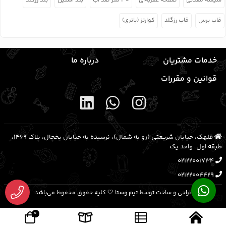
شیشه معدنی
صفحه عقربه‌ای
۳۰ متر ضد آب
بند استیل
بند رزگلد
قاب برس
قاب رزگلد
کوارتز (باتری)
خدمات مشتریان
درباره ما
قوانین و مقررات
قلهک، خیابان شریعتی (رو به شمال)، نرسیده به خیابان یخچال، پلاک ۱۴۶۹،
طبقه اول، واحد یک
02122001734
02122004429
طراحی و ساخت توسط تیم وستا 🤍 کلیه حقوق محفوظ می‌باشد.
0