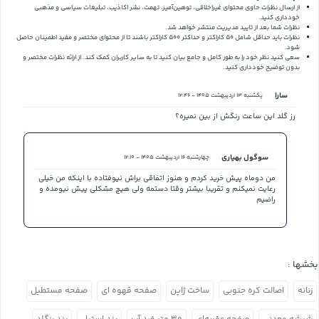
از ارسال نظرات حاوی محتوای غیراخلاقی، توهین‌آمیز، تهمت، نشر اکاذیب، تبلیغات سیاسی و مذهبی
خودداری کنید.
نظرات شما بعد از تایید مدیریت منتشر خواهد شد.
نظرات باید حداقل شامل 50 کاراکتر و حداکثر 500 کاراکتر باشند تا از محتوای مختصر و مفید اطمینان حاصل
شود.
سعی کنید نظر خود را به طور کامل و جامع بیان کنید تا به سایر کاربران کمک کند.
از ارائه نظرات مختصر و
بدون توضیح خودداری کنید.
سارا
یکشنبه 13 اردیبهشت 1405 - 12:46
رز گلد این ساعت رنگش از بین نمیره؟
سوگول بهیاری
چهارشنبه 16 اردیبهشت 1405 - 12:10
من دوماه پیش خرید کردم و هنوز اتفاقی براش نیوفتاده با اینکه من خیلی
رعایت نمیکنم و تقریبا بیشتر وقتا دستمه ولی هیچ مشکلی پیش نیومده و
راضیم
بخشها :
زنانه
اصالت کره جنوبی
ساخت ژاپن
صفحه قهوه ای
صفحه مستطیل