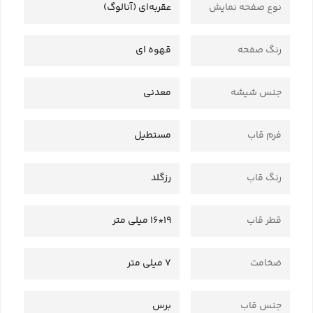
نوع صفحه نمایش
عقربه‌ای (آنالوگ)
رنگ صفحه
قهوه ای
جنس شیشه
معدنی
فرم قاب
مستطیل
رنگ قاب
رزگلد
قطر قاب
19*16 میلی متر
ضخامت
7 میلی متر
جنس قاب
برس