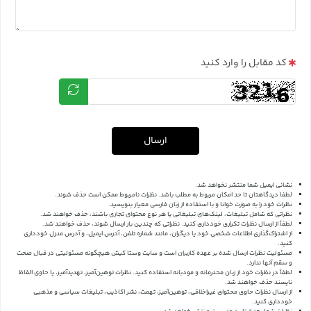
کد مقابل را وارد کنید
ارسال
نشانی ایمیل شما منتشر نخواهد شد.
لطفا دیدگاهتان تا حد امکان مربوط به مطلب باشد. نظرات نامربوط ممکن است حذف شوند.
نظرات خود را به صورت خوانا و با استفاده از زبان فارسی معیار بنویسید.
نظراتی که شامل تبلیغات، لینک‌های تبلیغاتی یا هر نوع محتوای تجاری باشند، حذف خواهند شد.
لطفاً از ارسال نظرات تکراری خودداری کنید. نظراتی که چندین بار ارسال شوند، حذف خواهند شد.
از اشتراک‌گذاری اطلاعات شخصی خود یا دیگران، مانند شماره تلفن، آدرس ایمیل، و آدرس منزل خودداری
کنید.
مسئولیت نظرات ارسال شده بر عهده کاربران است و سایت وستا کیش هیچگونه مسئولیتی در قبال صحت
و سقم آنها ندارد.
لطفاً در نظرات خود از زبان محترمانه و مودبانه استفاده کنید. نظرات توهین‌آمیز، تهدیدآمیز، یا حاوی الفاظ
ناپسند حذف خواهند شد.
از ارسال نظرات حاوی محتوای غیراخلاقی، توهین‌آمیز، تهمت، نشر اکاذیب، تبلیغات سیاسی و مذهبی
خودداری کنید.