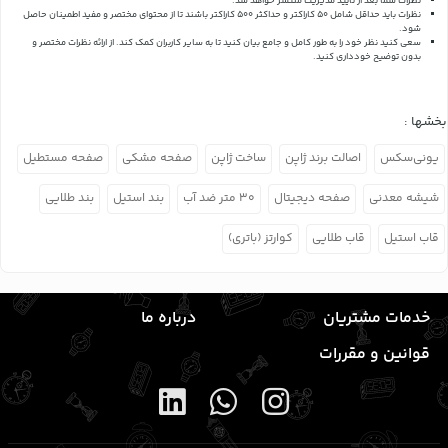
نظرات شما بعد از تایید مدیریت منتشر خواهد شد.
نظرات باید حداقل شامل 50 کاراکتر و حداکثر 500 کاراکتر باشند تا از محتوای مختصر و مفید اطمینان حاصل
شود.
سعی کنید نظر خود را به طور کامل و جامع بیان کنید تا به سایر کاربران کمک کند.
از ارائه نظرات مختصر و
بدون توضیح خودداری کنید.
بخشها :
یونی‌سکس
اصالت برند ژاپن
ساخت ژاپن
صفحه مشکی
صفحه مستطیل
شیشه معدنی
صفحه دیجیتال
۳۰ متر ضد آب
بند استیل
بند طلایی
قاب استیل
قاب طلایی
کوارتز (باتری)
خدمات مشتریان
درباره ما
قوانین و مقررات