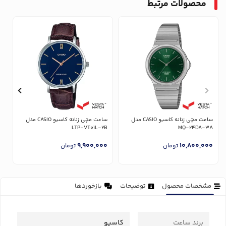
محصولات مرتبط
ساعت مچی زنانه کاسیو CASIO مدل
ساعت مچی زنانه کاسیو CASIO مدل
U
LTP-VT01L-2B
MQ-24DA-3A
0
9,900,000
10,800,000
تومان
تومان
مشخصات محصول
توضیحات
بازخوردها
برند ساعت
کاسیو