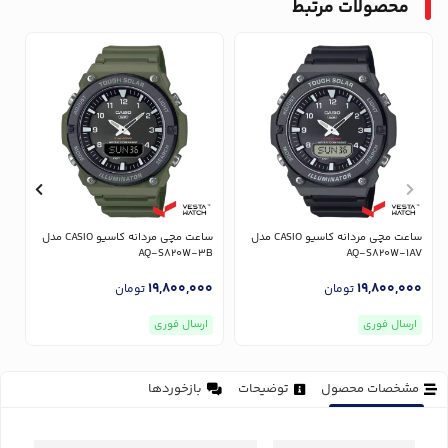
محصولات مرتبط
ساعت مچی مردانه کاسیو CASIO مدل
ساعت مچی مردانه کاسیو CASIO مدل
V
AQ-S820W-3B
AQ-S820W-1AV
0
19,800,000
19,800,000
تومان
تومان
ارسال فوری
ارسال فوری
مشخصات محصول
توضیحات
بازخوردها