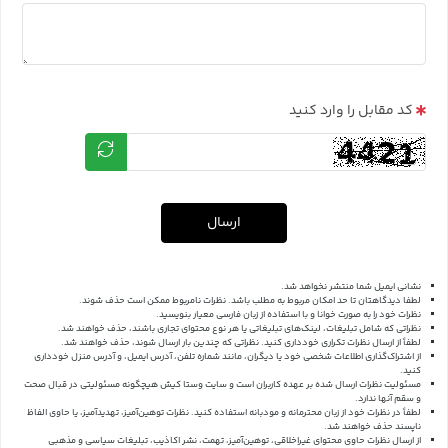
کد مقابل را وارد کنید
ارسال
نشانی ایمیل شما منتشر نخواهد شد.
لطفا دیدگاهتان تا حد امکان مربوط به مطلب باشد. نظرات نامربوط ممکن است حذف شوند.
نظرات خود را به صورت خوانا و با استفاده از زبان فارسی معیار بنویسید.
نظراتی که شامل تبلیغات، لینک‌های تبلیغاتی یا هر نوع محتوای تجاری باشند، حذف خواهند شد.
لطفاً از ارسال نظرات تکراری خودداری کنید. نظراتی که چندین بار ارسال شوند، حذف خواهند شد.
از اشتراک‌گذاری اطلاعات شخصی خود یا دیگران، مانند شماره تلفن، آدرس ایمیل، و آدرس منزل خودداری
کنید.
مسئولیت نظرات ارسال شده بر عهده کاربران است و سایت وستا کیش هیچگونه مسئولیتی در قبال صحت
و سقم آنها ندارد.
لطفاً در نظرات خود از زبان محترمانه و مودبانه استفاده کنید. نظرات توهین‌آمیز، تهدیدآمیز، یا حاوی الفاظ
ناپسند حذف خواهند شد.
از ارسال نظرات حاوی محتوای غیراخلاقی، توهین‌آمیز، تهمت، نشر اکاذیب، تبلیغات سیاسی و مذهبی