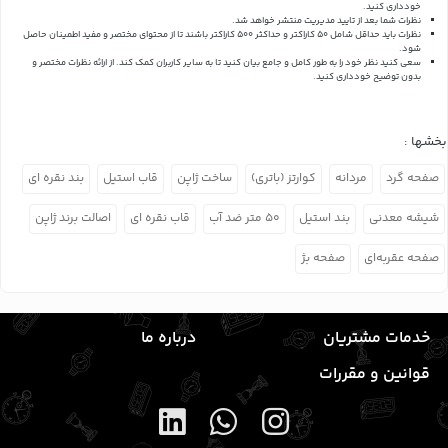
خودداری کنید.
نظرات شما بعد از تایید مدیریت منتشر خواهد شد.
نظرات باید حداقل شامل 50 کاراکتر و حداکثر 500 کاراکتر باشند تا از محتوای مختصر و مفید اطمینان حاصل
شود.
سعی کنید نظر خود را به طور کامل و جامع بیان کنید تا به سایر کاربران کمک کند.
از ارائه نظرات مختصر و
بدون توضیح خودداری کنید.
بخشها :
صفحه گرد
مردانه
کوارتز (باتری)
ساخت ژاپن
قاب استیل
بند نقره ای
شیشه معدنی
بند استیل
۵۰ متر ضد آب
قاب نقره ای
اصالت برند ژاپن
صفحه عقربه‌ای
صفحه بژ
خدمات مشتریان
درباره ما
قوانین و مقررات