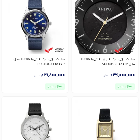
ساعت مچی مردانه و زنانه تریوا TRIWA
ساعت مچی مردانه تریوا TRIWA مدل
مدل SOL102-CL080112
FOST101-CL150712
41,800,000
36,000,000
تومان
تومان
ارسال فوری
ارسال فوری