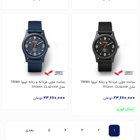
ساعت مچی مردانه و زنانه تریوا TRIWA
ساعت مچی مردانه و زنانه تریوا TRIWA
مدل TFO106-CL150112
مدل TFO102-CL150712
23,660,000
23,660,000
تومان
تومان
ارسال فوری
1
2
3
4
5
بعدی