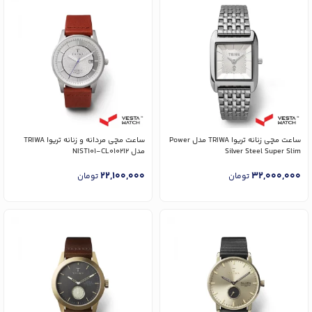
ساعت مچی زنانه تریوا TRIWA مدل Power
ساعت مچی مردانه و زنانه تریوا TRIWA
Silver Steel Super Slim
مدل NIST101-CL010212
22,100,000
32,000,000
تومان
تومان