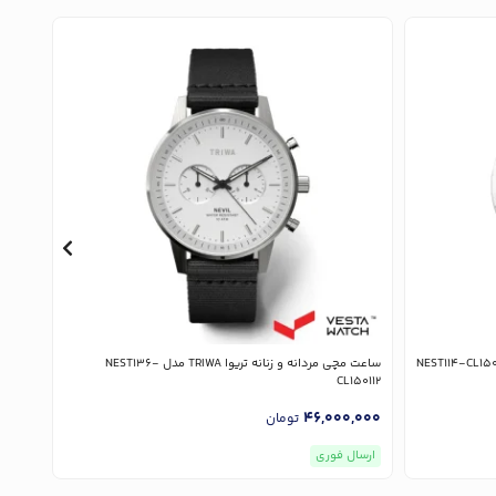
ساعت مچی مردانه و زنانه تریوا TRIWA مدل NEST136-
ساعت مچی م
CL150112
,000
46,000,000
تومان
ارسال فوری
ارسا