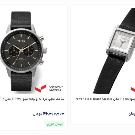
Power Steel
ساعت مچی مردانه و زنانه تریوا TRIWA مدل NEST114-CL150112
46,000,000
مان
تومان
ارسال فوری