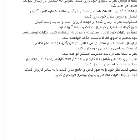
لطفاً از ارسال نظرات تکراری خودداری کنید. نظراتی که چندین بار ارسال شوند،
حذف خواهند شد.
از اشتراک‌گذاری اطلاعات شخصی خود یا دیگران، مانند شماره تلفن، آدرس
ایمیل، و آدرس منزل خودداری کنید.
مسئولیت نظرات ارسال شده بر عهده کاربران است و سایت وستا کیش
هیچگونه مسئولیتی در قبال صحت و سقم آنها ندارد.
لطفاً در نظرات خود از زبان محترمانه و مودبانه استفاده کنید. نظرات توهین‌آمیز،
تهدیدآمیز، یا حاوی الفاظ ناپسند حذف خواهند شد.
از ارسال نظرات حاوی محتوای غیراخلاقی، توهین‌آمیز، تهمت، نشر اکاذیب،
تبلیغات سیاسی و مذهبی خودداری کنید.
نظرات شما بعد از تایید مدیریت منتشر خواهد شد.
نظرات باید حداقل شامل 50 کاراکتر و حداکثر 500 کاراکتر باشند تا از محتوای
مختصر و مفید اطمینان حاصل شود.
سعی کنید نظر خود را به طور کامل و جامع بیان کنید تا به سایر کاربران کمک
کند.
از ارائه نظرات مختصر و بدون توضیح خودداری کنید.