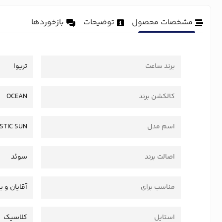
مشخصات محصول
توضیحات
بازخوردها
برند ساعت
تریوا
کالکشن برند
OCEAN
اسم مدل
STIC SUN
اصالت برند
سوئد
مناسب برای
آقایان و ب
استایل
کلاسیک