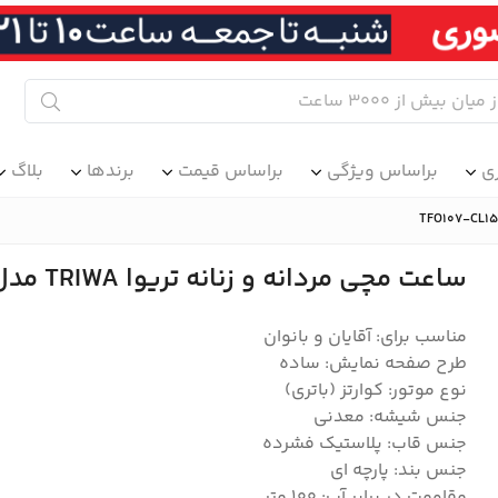
ی
براساس ویژگی
براساس قیمت
برندها
بلاگ
ساعت مچی مردانه و زنانه تریوا TRIWA مدل TFO107-CL152312
مناسب برای: آقایان و بانوان
طرح صفحه نمایش: ساده
نوع موتور: کوارتز (باتری)
جنس شیشه: معدنی
جنس قاب: پلاستیک فشرده
جنس بند: پارچه ای
مقاومت در برابر آب: 100 متر