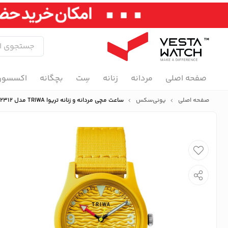
صفحه اصلی
مردانه
زنانه
سِت
بچگانه
اکسسور
صفحه اصلی
یونی‌سکس
ساعت مچی مردانه و زنانه تریوا TRIWA مدل TFO107-CL152312