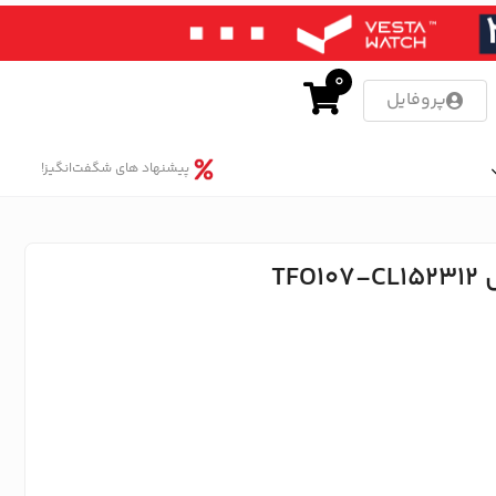
0
پروفایل
پیشنهاد های شگفت‌انگیز!