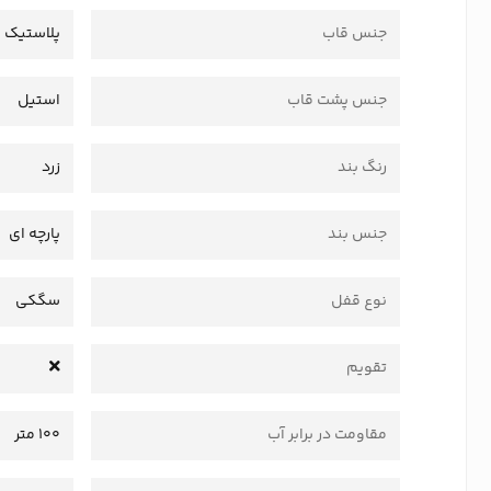
جنس قاب
پلاستیک 
جنس پشت قاب
استیل
رنگ بند
زرد
جنس بند
پارچه ای
نوع قفل
سگکی
تقویم
مقاومت در برابر آب
100 متر