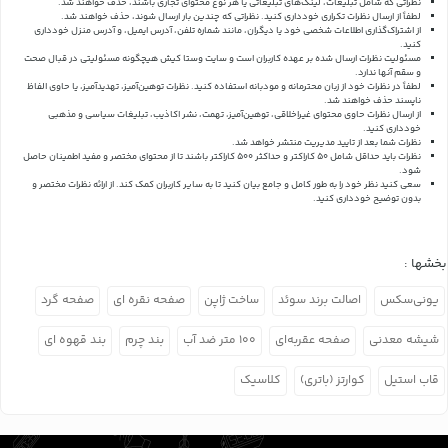
نظراتی که شامل تبلیغات، لینک‌های تبلیغاتی یا هر نوع محتوای تجاری باشند، حذف خواهند شد.
لطفاً از ارسال نظرات تکراری خودداری کنید. نظراتی که چندین بار ارسال شوند، حذف خواهند شد.
از اشتراک‌گذاری اطلاعات شخصی خود یا دیگران، مانند شماره تلفن، آدرس ایمیل، و آدرس منزل خودداری
کنید.
مسئولیت نظرات ارسال شده بر عهده کاربران است و سایت وستا کیش هیچگونه مسئولیتی در قبال صحت
و سقم آنها ندارد.
لطفاً در نظرات خود از زبان محترمانه و مودبانه استفاده کنید. نظرات توهین‌آمیز، تهدیدآمیز، یا حاوی الفاظ
ناپسند حذف خواهند شد.
از ارسال نظرات حاوی محتوای غیراخلاقی، توهین‌آمیز، تهمت، نشر اکاذیب، تبلیغات سیاسی و مذهبی
خودداری کنید.
نظرات شما بعد از تایید مدیریت منتشر خواهد شد.
نظرات باید حداقل شامل 50 کاراکتر و حداکثر 500 کاراکتر باشند تا از محتوای مختصر و مفید اطمینان حاصل
شود.
سعی کنید نظر خود را به طور کامل و جامع بیان کنید تا به سایر کاربران کمک کند.
از ارائه نظرات مختصر و
بدون توضیح خودداری کنید.
بخشها :
یونی‌سکس
اصالت برند سوئد
ساخت ژاپن
صفحه نقره ای
صفحه گرد
شیشه معدنی
صفحه عقربه‌ای
۱۰۰ متر ضد آب
بند چرم
بند قهوه ای
قاب استیل
کوارتز (باتری)
کلاسیک