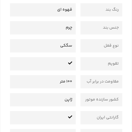
رنگ بند
قهوه ای
جنس بند
چرم
نوع قفل
سگکی
تقویم
مقاومت در برابر آب
100 متر
کشور سازنده موتور
ژاپن
گارانتی ایران