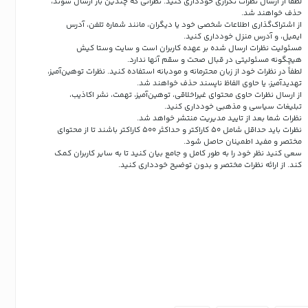
لطفاً از ارسال نظرات تکراری خودداری کنید. نظراتی که چندین بار ارسال شوند،
حذف خواهند شد.
از اشتراک‌گذاری اطلاعات شخصی خود یا دیگران، مانند شماره تلفن، آدرس
ایمیل، و آدرس منزل خودداری کنید.
مسئولیت نظرات ارسال شده بر عهده کاربران است و سایت وستا کیش
هیچگونه مسئولیتی در قبال صحت و سقم آنها ندارد.
لطفاً در نظرات خود از زبان محترمانه و مودبانه استفاده کنید. نظرات توهین‌آمیز،
تهدیدآمیز، یا حاوی الفاظ ناپسند حذف خواهند شد.
از ارسال نظرات حاوی محتوای غیراخلاقی، توهین‌آمیز، تهمت، نشر اکاذیب،
تبلیغات سیاسی و مذهبی خودداری کنید.
نظرات شما بعد از تایید مدیریت منتشر خواهد شد.
نظرات باید حداقل شامل 50 کاراکتر و حداکثر 500 کاراکتر باشند تا از محتوای
مختصر و مفید اطمینان حاصل شود.
سعی کنید نظر خود را به طور کامل و جامع بیان کنید تا به سایر کاربران کمک
کند.
از ارائه نظرات مختصر و بدون توضیح خودداری کنید.