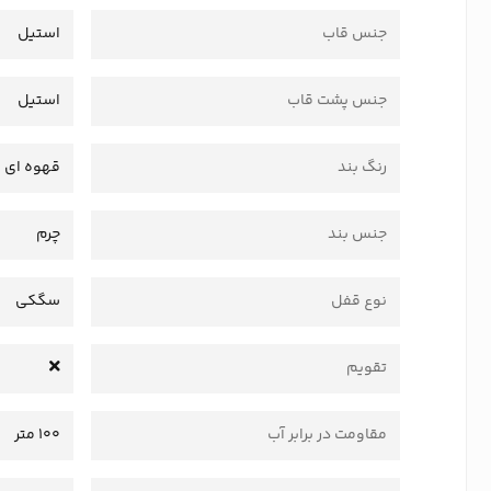
جنس قاب
استیل
جنس پشت قاب
استیل
رنگ بند
قهوه ای
جنس بند
چرم
نوع قفل
سگکی
تقویم
مقاومت در برابر آب
100 متر