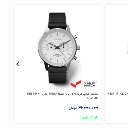
ساعت مچی مردانه و زنانه تریوا TRIWA مدل NEST136-
ساعت مچی م
CL150112
,000
46,000,000
تومان
ارسال فوری
ارسا