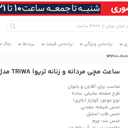
ی
براساس ویژگی
براساس قیمت
برندها
بلاگ
ساعت مچی مردانه و زنانه تریوا TRIWA مدل SPST101-CL010413
مناسب برای: آقایان و بانوان
طرح صفحه نمایش: ساده
نوع موتور: کوارتز (باتری)
جنس شیشه: معدنی
جنس قاب: استیل
جنس بند: چرم
مقاومت در برابر آب: 100 متر