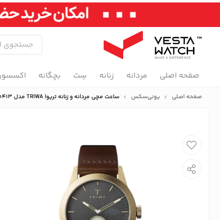
صفحه اصلی
مردانه
زنانه
سِت
بچگانه
اکسسور
صفحه اصلی
یونی‌سکس
ساعت مچی مردانه و زنانه تریوا TRIWA مدل SPST101-CL010413