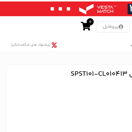
0
پروفایل
پیشنهاد های شگفت‌انگیز!