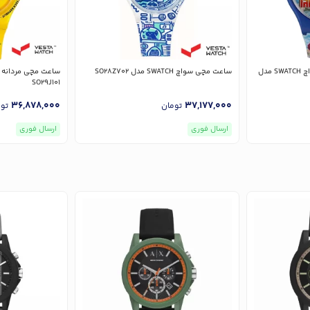
ساعت مچی مردانه و زنانه سواچ SWATCH مدل
ساعت مچی سواچ SWATCH مدل SO28Z702
SO29J101
36,878,000
37,177,000
تومان
تو
ارسال فوری
ارسال فوری