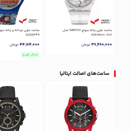
ساعت مچی زنانه سواچ SWATCH مدل
SUOZ349
SO28K100-S06
44,164,000
36,460,000
تومان
تومان
ارسال فوری
ساعت‌های اصالت ایتالیا