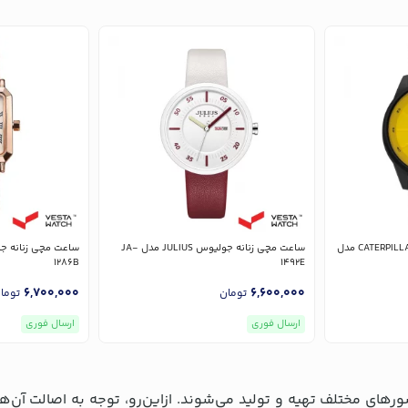
ساعت مچی مردانه کاترپیلار CATERPILLAR مدل
ساعت مچی زنانه جولیوس JULIUS مدل JA-
1286B
1492E
6,700,000
6,600,000
تومان
توما
ارسال فوری
ارسال فوری
ای مختلف تهیه و تولید می‌شوند. ازاین‌رو، توجه به اصالت آن‌ها 