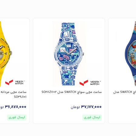
ساعت مچی مردانه و زنانه سواچ SWATCH مدل
ساعت مچی سواچ SWATCH مدل SO28Z702
SO29J101
36,878,000
37,177,000
تومان
تو
ارسال فوری
ارسال فوری