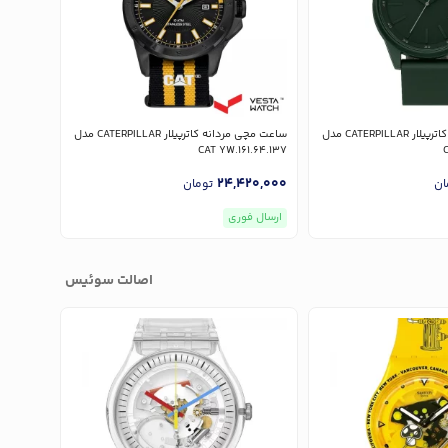
ساعت مچی مردانه کاترپیلار CATERPILLAR مدل
ساعت مچی مردانه کاترپیلار CATERPILLAR مدل
B29700
CAT YW.161.64.137
00,000
24,420,000
ان
تومان
ارسال فوری
ارسال ف
اصالت سوئیس