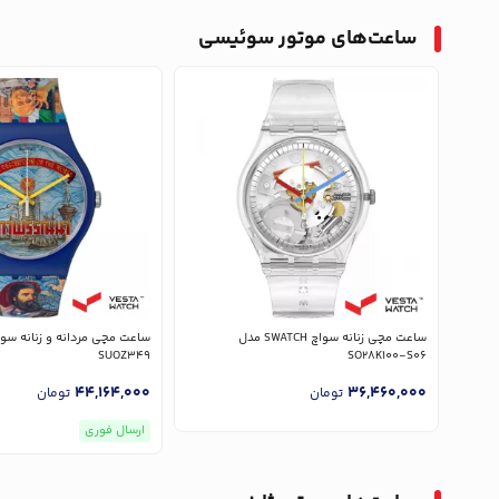
ساعت‌های موتور سوئیسی
ساعت مچی زنانه سواچ SWATCH مدل
SUOZ349
SO28K100-S06
44,164,000
36,460,000
تومان
تومان
ارسال فوری