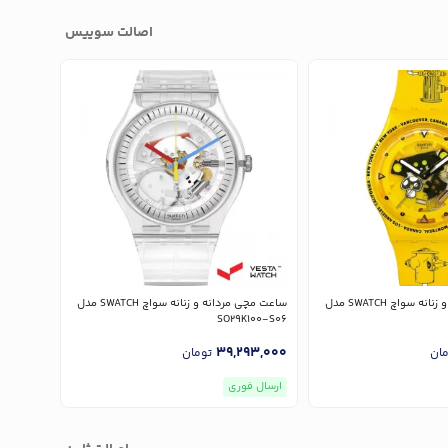
اصالت سوییس
ساعت مچی مردانه و زنانه سواچ SWATCH مدل
ساعت مچی مردانه و زنانه سواچ SWATCH مدل
UOZ357
SO29K100-S06
07,000
39,293,000
مان
تومان
ارسال فوری
ارسال ف