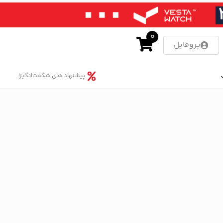
0
پروفایل
پیشنهاد های شگفت‌انگیز!