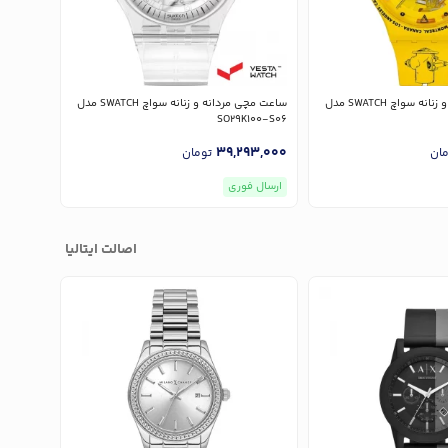
ساعت مچی مردانه و زنانه سواچ SWATCH مدل
ساعت مچی مردانه و زنانه سواچ SWATCH مدل
UOZ357
SO29K100-S06
07,000
39,293,000
مان
تومان
ارسال فوری
ارسال ف
اصالت ایتالیا