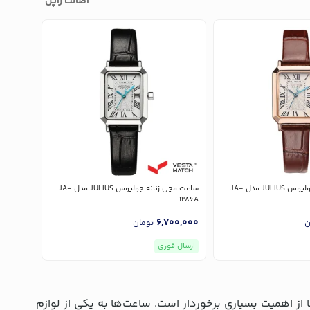
اصالت ژاپن
ساعت مچی زنانه جولیوس JULIUS مدل JA-
ساعت مچی زنانه جولیوس JULIUS مدل JA-
B-1BVDF
1286A
00,000
6,700,000
ن
تومان
ارسال فوری
ارسال ف
از اهمیت بسیاری برخوردار است. ساعت‌ها به یکی از لوازم