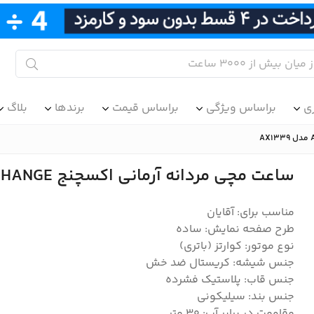
ی
براساس ویژگی
براساس قیمت
برندها
بلاگ
ساعت مچی مردانه آرمانی اکسچنج ARMANI EXCHANGE مدل AX1339
مناسب برای: آقایان
طرح صفحه نمایش: ساده
نوع موتور: کوارتز (باتری)
جنس شیشه: کریستال ضد خش
جنس قاب: پلاستیک فشرده
جنس بند: سیلیکونی
مقاومت در برابر آب: ۳۰ متر