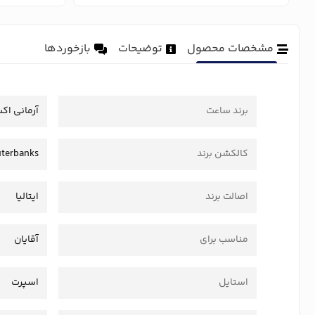
مشخصات محصول
توضیحات
بازخوردها
برند ساعت
آرمانی اک
کالکشن برند
terbanks
اصالت برند
ایتالیا
مناسب برای
آقایان
استایل
اسپرت