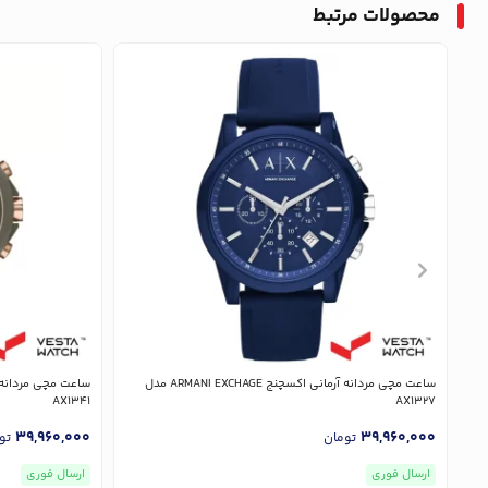
محصولات مرتبط
ساعت مچی مردانه آرمانی اکسچنج ARMANI EXCHAGE مدل
AX1341
AX1327
39,960,000
39,960,000
تومان
تو
ارسال فوری
ارسال فوری