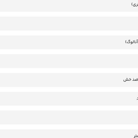
ری)
آنالوگ)
 ضد خش