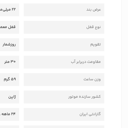
عرض بند
22 میلی‌متر
نوع قفل
قفل معمو
تقویم
روزشمار
مقاومت دربرابر آب
30 متر
وزن ساعت
59 گرم
کشور سازنده موتور
ژاپن
گارانتی ایران
24 ماهه وستاسرویس