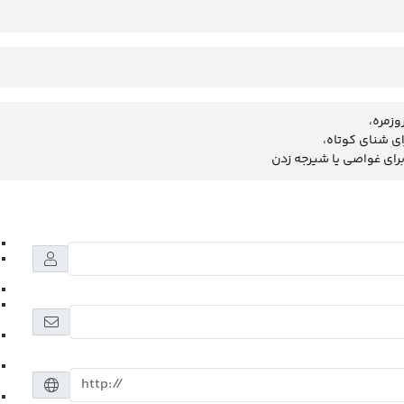
وزمره،
ی شنای کوتاه،
رای غواصی یا شیرجه زدن