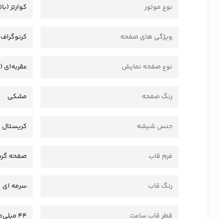
نوع موتور
کوارتز (بات
ویژگی های صفحه
کرنوگراف
نوع صفحه نمایش
عقربه‌ای (
رنگ صفحه
مشکی
جنس شیشه
کریستال
فرم قاب
صفحه گرد
رنگ قاب
سرمه ای
قطر قاب ساعت
44 میلی‌متر