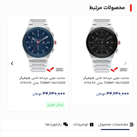
محصولات مرتبط
ساعت مچی مردانه تامی هیلفیگر
ساعت مچی مردانه تامی هیلفیگر
س
TOMMY HILFIGER مدل 1791897
TOMMY HILFIGER مدل 1791896
ER
0
34,230,000
34,230,000
تومان
تومان
ارسال فوری
مشخصات محصول
توضیحات
بازخوردها