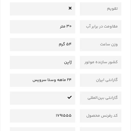
تقویم
مقاومت در برابر آب
30 متر
وزن ساعت
54 گرم
کشور سازنده موتور
ژاپن
گارانتی ایران
24 ماهه وستا سرویس
گارانتی بین‌المللی
کد رفرنس محصول
1791555