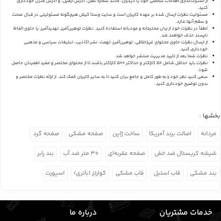
از اشتراک‌گذاری اطلاعات شخصی خود یا دیگران، مانند شماره تلفن، آدرس ایمیل، و آدرس منزل خودداری
کنید.
مسئولیت نظرات ارسال شده بر عهده کاربران است و سایت وستا کیش هیچگونه مسئولیتی در قبال صحت
و سقم آنها ندارد.
لطفاً در نظرات خود از زبان محترمانه و مودبانه استفاده کنید. نظرات توهین‌آمیز، تهدیدآمیز، یا حاوی الفاظ
ناپسند حذف خواهند شد.
از ارسال نظرات حاوی محتوای غیراخلاقی، توهین‌آمیز، تهمت، نشر اکاذیب، تبلیغات سیاسی و مذهبی
خودداری کنید.
نظرات شما بعد از تایید مدیریت منتشر خواهد شد.
نظرات باید حداقل شامل 50 کاراکتر و حداکثر 500 کاراکتر باشند تا از محتوای مختصر و مفید اطمینان حاصل
شود.
سعی کنید نظر خود را به طور کامل و جامع بیان کنید تا به سایر کاربران کمک کند.
از ارائه نظرات مختصر و
بدون توضیح خودداری کنید.
بخشها :
مردانه
اصالت برند آمریکا
ساخت ژاپن
صفحه مشکی
صفحه گرد
شیشه کریستال ضد خش
صفحه عقربه‌ای
۳۰ متر ضد آب
بند رابر
بند مشکی
قاب استیل
قاب مشکی
کوارتز (باتری)
اسپورت
خدمات مشتریان
درباره ما