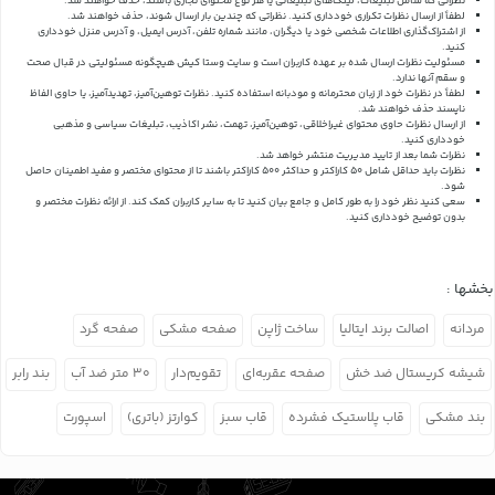
نظراتی که شامل تبلیغات، لینک‌های تبلیغاتی یا هر نوع محتوای تجاری باشند، حذف خواهند شد.
لطفاً از ارسال نظرات تکراری خودداری کنید. نظراتی که چندین بار ارسال شوند، حذف خواهند شد.
از اشتراک‌گذاری اطلاعات شخصی خود یا دیگران، مانند شماره تلفن، آدرس ایمیل، و آدرس منزل خودداری
کنید.
مسئولیت نظرات ارسال شده بر عهده کاربران است و سایت وستا کیش هیچگونه مسئولیتی در قبال صحت
و سقم آنها ندارد.
لطفاً در نظرات خود از زبان محترمانه و مودبانه استفاده کنید. نظرات توهین‌آمیز، تهدیدآمیز، یا حاوی الفاظ
ناپسند حذف خواهند شد.
از ارسال نظرات حاوی محتوای غیراخلاقی، توهین‌آمیز، تهمت، نشر اکاذیب، تبلیغات سیاسی و مذهبی
خودداری کنید.
نظرات شما بعد از تایید مدیریت منتشر خواهد شد.
نظرات باید حداقل شامل 50 کاراکتر و حداکثر 500 کاراکتر باشند تا از محتوای مختصر و مفید اطمینان حاصل
شود.
سعی کنید نظر خود را به طور کامل و جامع بیان کنید تا به سایر کاربران کمک کند.
از ارائه نظرات مختصر و
بدون توضیح خودداری کنید.
بخشها :
مردانه
اصالت برند ایتالیا
ساخت ژاپن
صفحه مشکی
صفحه گرد
شیشه کریستال ضد خش
صفحه عقربه‌ای
تقویم‌دار
۳۰ متر ضد آب
بند رابر
بند مشکی
قاب پلاستیک فشرده
قاب سبز
کوارتز (باتری)
اسپورت