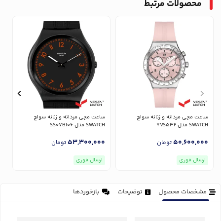
محصولات مرتبط
ساعت مچی مردانه و زنانه سواچ
ساعت مچی مردانه و زنانه سواچ
س
SWATCH مدل YVS532
SWATCH مدل SS07B106
CH
0
53,300,000
50,600,000
تومان
تومان
ارسال فوری
ارسال فوری
مشخصات محصول
توضیحات
بازخوردها