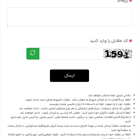
پیغام
کد مقابل را وارد کنید
ارسال
نشانی ایمیل شما منتشر نخواهد شد.
لطفا دیدگاهتان تا حد امکان مربوط به مطلب باشد. نظرات نامربوط ممکن است حذف شوند.
نظرات خود را به صورت خوانا و با استفاده از زبان فارسی معیار بنویسید.
نظراتی که شامل تبلیغات، لینک‌های تبلیغاتی یا هر نوع محتوای تجاری باشند، حذف خواهند شد.
لطفاً از ارسال نظرات تکراری خودداری کنید. نظراتی که چندین بار ارسال شوند، حذف خواهند شد.
از اشتراک‌گذاری اطلاعات شخصی خود یا دیگران، مانند شماره تلفن، آدرس ایمیل، و آدرس منزل خودداری
کنید.
مسئولیت نظرات ارسال شده بر عهده کاربران است و سایت وستا کیش هیچگونه مسئولیتی در قبال صحت
و سقم آنها ندارد.
لطفاً در نظرات خود از زبان محترمانه و مودبانه استفاده کنید. نظرات توهین‌آمیز، تهدیدآمیز، یا حاوی الفاظ