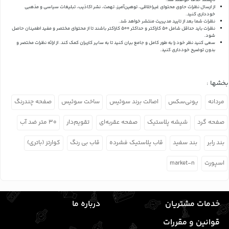
ناپسند حذف خواهند شد.
از ارسال نظرات حاوی محتوای غیراخلاقی، توهین‌آمیز، تهمت، نشر اکاذیب، تبلیغات سیاسی و مذهبی
خودداری کنید.
نظرات شما بعد از تایید مدیریت منتشر خواهد شد.
نظرات باید حداقل شامل 50 کاراکتر و حداکثر 500 کاراکتر باشند تا از محتوای مختصر و مفید اطمینان حاصل
شود.
سعی کنید نظر خود را به طور کامل و جامع بیان کنید تا به سایر کاربران کمک کند.
از ارائه نظرات مختصر و
بدون توضیح خودداری کنید.
بخشها :
مردانه
یونی‌سکس
اصالت برند سوئیس
ساخت سوئیس
صفحه چندرنگ
صفحه گرد
شیشه پلاستیک
صفحه عقربه‌ای
تقویم‌دار
۳۰ متر ضد آب
بند رابر
بند سفید
قاب پلاستیک فشرده
قاب بی رنگ
کوارتز (باتری)
اسپورت
market-n
خدمات مشتریان
درباره ما
قوانین و مقررات