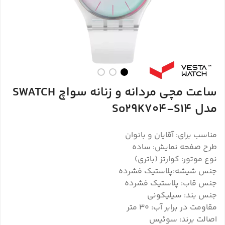
ساعت مچی مردانه و زنانه سواچ SWATCH
مدل So29K704-S14
مناسب برای: آقایان و بانوان
طرح صفحه نمایش: ساده
نوع موتور: کوارتز (باتری)
جنس شیشه:پلاستیک فشرده
جنس قاب: پلاستیک فشرده
جنس بند: سیلیکونی
مقاومت در برابر آب: ۳۰ متر
اصالت برند: سوئیس