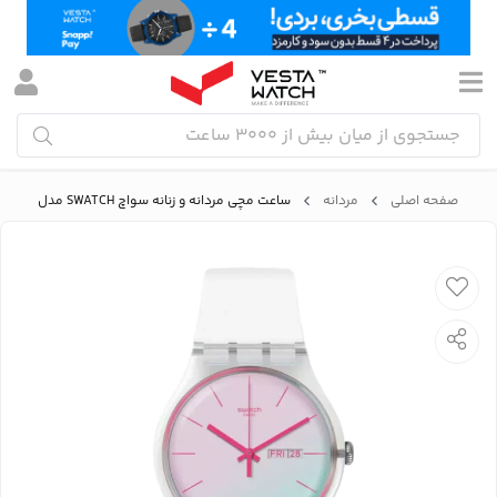
صفحه اصلی
مردانه
ساعت مچی مردانه و زنانه سواچ SWATCH مدل So29K704-S14