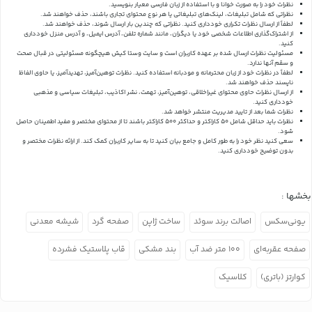
نظرات خود را به صورت خوانا و با استفاده از زبان فارسی معیار بنویسید.
نظراتی که شامل تبلیغات، لینک‌های تبلیغاتی یا هر نوع محتوای تجاری باشند، حذف خواهند شد.
لطفاً از ارسال نظرات تکراری خودداری کنید. نظراتی که چندین بار ارسال شوند، حذف خواهند شد.
از اشتراک‌گذاری اطلاعات شخصی خود یا دیگران، مانند شماره تلفن، آدرس ایمیل، و آدرس منزل خودداری
کنید.
مسئولیت نظرات ارسال شده بر عهده کاربران است و سایت وستا کیش هیچگونه مسئولیتی در قبال صحت
و سقم آنها ندارد.
لطفاً در نظرات خود از زبان محترمانه و مودبانه استفاده کنید. نظرات توهین‌آمیز، تهدیدآمیز، یا حاوی الفاظ
ناپسند حذف خواهند شد.
از ارسال نظرات حاوی محتوای غیراخلاقی، توهین‌آمیز، تهمت، نشر اکاذیب، تبلیغات سیاسی و مذهبی
خودداری کنید.
نظرات شما بعد از تایید مدیریت منتشر خواهد شد.
نظرات باید حداقل شامل 50 کاراکتر و حداکثر 500 کاراکتر باشند تا از محتوای مختصر و مفید اطمینان حاصل
شود.
سعی کنید نظر خود را به طور کامل و جامع بیان کنید تا به سایر کاربران کمک کند.
از ارائه نظرات مختصر و
بدون توضیح خودداری کنید.
بخشها :
یونی‌سکس
اصالت برند سوئد
ساخت ژاپن
صفحه گرد
شیشه معدنی
صفحه عقربه‌ای
۱۰۰ متر ضد آب
بند مشکی
قاب پلاستیک فشرده
کوارتز (باتری)
کلاسیک