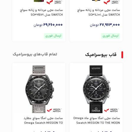
ساعت مچی مردانه و زنانه سواچ
ساعت مچی مردانه و زنانه سواچ
SWATCH مدل SO31L101
SWATCH مدل SO32B121
مدل 34P700
000
29,260,000
27,963,000
تومان
تومان
ارسال فوری
ارسال فوری
ارس
قاب بیوسرامیک
تمام‌ قاب‌های بیوسرامیک
ساعت مچی امگا سواچ ماه Omega
ساعت مچی امگا سواچ عطارد
ساعت
N TO
Omega Swatch MISSION TO
Swatch MISSION TO THE MOON
UNE
MERCURY