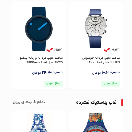
ساعت مچی مردانه جولیوس
ساعت مچی مردانه و زنانه پیکتو
ساعت
JULIUS مدل JAH-098A
PICTO مدل PR44001-R001
.137
000
24,400,000
10,100,000
تومان
تومان
ارسال فوری
ارسال فوری
ارس
قاب پلاستیک فشرده
تمام‌ قاب‌های رزین