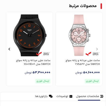
محصولات مرتبط
ساعت مچی مردانه و زنانه سواچ
ساعت مچی مردانه و زنانه سواچ
س
SWATCH مدل YVS532
SWATCH مدل SS07B106
CH
0
53,300,000
50,600,000
تومان
تومان
ارسال فوری
ارسال فوری
مشخصات محصول
توضیحات
بازخوردها