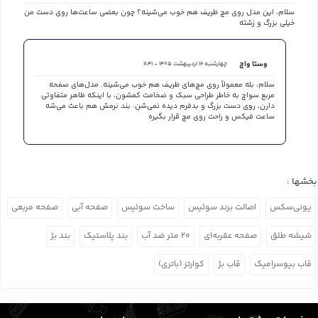
سلام، این مدل روی مچ ظریف هم خوب می‌شینه؟ چون بعضی ساعت‌ها روی دست من
خیلی بزرگ و زشته
وستا واچ
چهارشنبه 16 اردیبهشت 1405 - 11:41
سلام، بله معمولاً روی مچ‌های ظریف هم خوب می‌شینه. مدل‌های صفحه
مربع سواچ به خاطر طراحی سبک و ضخامت کمشون، با اینکه ظاهر متفاوتی
دارن، روی دست بزرگ و بدفرم دیده نمی‌شن. بند نرمش هم باعث می‌شه
ساعت فیکس و راحت روی مچ قرار بگیره
بخشها :
یونی‌سکس
اصالت برند سوئیس
ساخت سوئیس
صفحه آبی
صفحه مربعی
شیشه طلق
صفحه عقربه‌ای
۲۰ متر ضد آب
بند پلاستیک
بند بژ
قاب بیوسرامیک
قاب بژ
کوارتز (باتری)