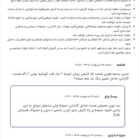
از اشتراک‌گذاری اطلاعات شخصی خود یا دیگران، مانند شماره تلفن، آدرس ایمیل، و آدرس منزل خودداری
کنید.
مسئولیت نظرات ارسال شده بر عهده کاربران است و سایت وستا کیش هیچگونه مسئولیتی در قبال صحت
و سقم آنها ندارد.
لطفاً در نظرات خود از زبان محترمانه و مودبانه استفاده کنید. نظرات توهین‌آمیز، تهدیدآمیز، یا حاوی الفاظ
ناپسند حذف خواهند شد.
از ارسال نظرات حاوی محتوای غیراخلاقی، توهین‌آمیز، تهمت، نشر اکاذیب، تبلیغات سیاسی و مذهبی
خودداری کنید.
نظرات شما بعد از تایید مدیریت منتشر خواهد شد.
نظرات باید حداقل شامل 50 کاراکتر و حداکثر 500 کاراکتر باشند تا از محتوای مختصر و مفید اطمینان حاصل
شود.
سعی کنید نظر خود را به طور کامل و جامع بیان کنید تا به سایر کاربران کمک کند.
از ارائه نظرات مختصر و
بدون توضیح خودداری کنید.
فاطمه
جمعه 25 اردیبهشت 1405 - 10:58
جنس بندها طوری هست که کثیفی روش نمونه ؟ مث قاب گوشیه یعنی ؟ اگه هست ؛
گارانتی شامل تغییر رنگ بند هم میشه؟
وستا واچ
شنبه 26 اردیبهشت 1405 - 16:00
بند چون مصرفی هست شامل گارانتی نمیشه ولی بندهای سواچ به این
راحتی کثیف نمیشه و راه کارش تمیز کردن باخمیر دندون و مسواک هستش
🙏🏻
میترا خدایاری
دوشنبه 14 اردیبهشت 1405 - 17:06