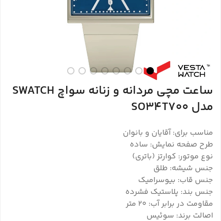
ساعت مچی مردانه و زنانه سواچ SWATCH
مدل SO34T700
مناسب برای: آقایان و بانوان
طرح صفحه نمایش: ساده
نوع موتور: کوارتز (باتری)
جنس شیشه: طلق
جنس قاب: بیوسرامیک
جنس بند: پلاستیک فشرده
مقاومت در برابر آب: 20 متر
اصالت برند: سوئیس