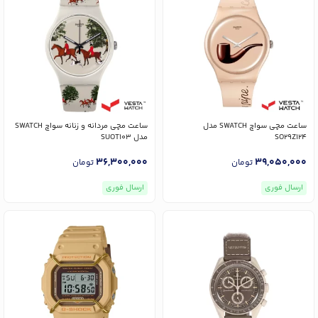
ساعت مچی سواچ SWATCH مدل
ساعت مچی مردانه و زنانه سواچ SWATCH
SO29Z124
مدل SUOT103
36,300,000
39,050,000
تومان
تومان
ارسال فوری
ارسال فوری