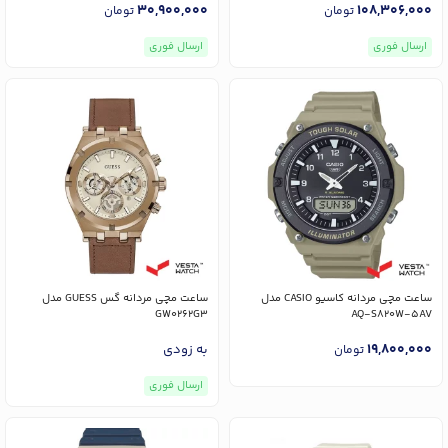
30,900,000
108,306,000
تومان
تومان
ارسال فوری
ارسال فوری
ساعت مچی مردانه کاسیو CASIO مدل
ساعت مچی مردانه گس GUESS مدل
GW0262G3
AQ-S820W-5AV
19,800,000
به زودی
تومان
ارسال فوری