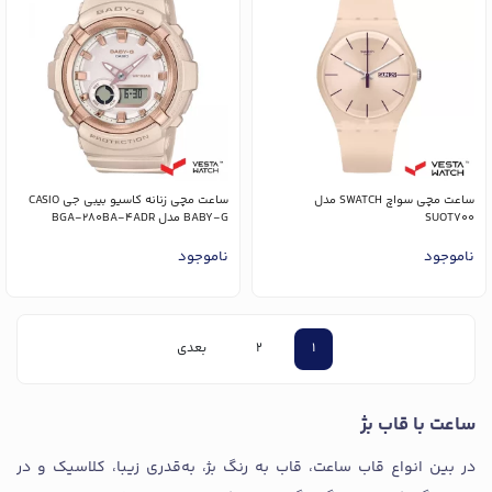
ساعت مچی سواچ SWATCH مدل
ساعت مچی زنانه کاسیو بیبی جی CASIO
SUOT700
BABY-G مدل BGA-280BA-4ADR
ناموجود
ناموجود
1
2
بعدی
ساعت با قاب بژ
در بین انواع قاب ساعت، قاب به رنگ بژ، به‌قدری زیبا، کلاسیک و در