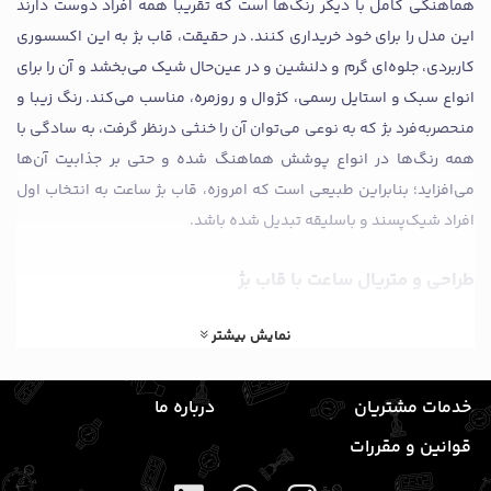
هماهنگی کامل با دیگر رنگ‌ها است که تقریبا همه افراد دوست دارند
این مدل را برای خود خریداری کنند. در حقیقت، قاب بژ به این اکسسوری
کاربردی، جلوه‌ای گرم و دلنشین و در عین‌حال شیک می‌بخشد و آن را برای
انواع سبک و استایل رسمی، کژوال و روزمره، مناسب می‌کند. رنگ زیبا و
منحصر‌به‌فرد بژ که به نوعی می‌توان آن را خنثی درنظر گرفت، به سادگی با
همه رنگ‌ها در انواع پوشش هماهنگ شده و حتی بر جذابیت آن‌ها
می‌افزاید؛ بنابراین طبیعی است که امروزه، قاب بژ ساعت به انتخاب اول
افراد شیک‌پسند و باسلیقه تبدیل شده باشد.
طراحی و متریال ساعت با قاب بژ
اصولا طراحی ساعت با قاب بژ و دیگر رنگ‌های منحصر‌به‌فرد مانند رنگ
نمایش بیشتر
رزگلد، با در نظر گرفتن جزئیات فراوان و استفاده از مواد مرغوب انجام
می‌شود. از این رو، برای ساخت این نوع ساعت‌ها نیز طراحان حرفه‌ای از
خدمات مشتریان
درباره ما
جنس‌های باکیفیتی مانند فلزات ارزشمند، استیل ضد زنگ و آلیاژهای
قوانین و مقررات
مقاوم استفاده می‌کنند تا نتیجه کار، محصولی فوق‌العاده رضایت‌بخش
باشد. به‌طور دقیق‌تر، قاب بژ ساعت‌ها می‌تواند از مواد گوناگونی مانند