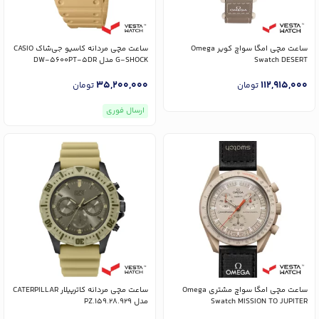
ساعت مچی امگا سواچ کویر Omega
ساعت مچی مردانه کاسیو جی‌شاک CASIO
Swatch DESERT
G-SHOCK مدل DW-5600PT-5DR
35,200,000
112,915,000
تومان
تومان
ارسال فوری
ساعت مچی امگا سواچ مشتری Omega
ساعت مچی مردانه کاترپیلار CATERPILLAR
Swatch MISSION TO JUPITER
مدل PZ.159.28.929