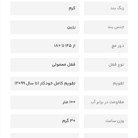
رنگ بند
کرم
جنس بند
رزین
دور مچ
از 125 تا 180
نوع قفل
قفل معمولی
تقویم
تقویم کامل خودکار (تا سال 2099)
مقاومت در برابر آب
100 متر
وزن ساعت
30 گرم