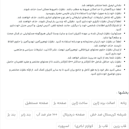
نشانی ایمیل شما منتشر نخواهد شد.
لطفا دیدگاهتان تا حد امکان مربوط به مطلب باشد. نظرات نامربوط ممکن است حذف شوند.
نظرات خود را به صورت خوانا و با استفاده از زبان فارسی معیار بنویسید.
نظراتی که شامل تبلیغات، لینک‌های تبلیغاتی یا هر نوع محتوای تجاری باشند، حذف خواهند شد.
لطفاً از ارسال نظرات تکراری خودداری کنید. نظراتی که چندین بار ارسال شوند، حذف خواهند شد.
از اشتراک‌گذاری اطلاعات شخصی خود یا دیگران، مانند شماره تلفن، آدرس ایمیل، و آدرس منزل خودداری
کنید.
مسئولیت نظرات ارسال شده بر عهده کاربران است و سایت وستا کیش هیچگونه مسئولیتی در قبال صحت
و سقم آنها ندارد.
لطفاً در نظرات خود از زبان محترمانه و مودبانه استفاده کنید. نظرات توهین‌آمیز، تهدیدآمیز، یا حاوی الفاظ
ناپسند حذف خواهند شد.
از ارسال نظرات حاوی محتوای غیراخلاقی، توهین‌آمیز، تهمت، نشر اکاذیب، تبلیغات سیاسی و مذهبی
خودداری کنید.
نظرات شما بعد از تایید مدیریت منتشر خواهد شد.
نظرات باید حداقل شامل 50 کاراکتر و حداکثر 500 کاراکتر باشند تا از محتوای مختصر و مفید اطمینان حاصل
شود.
سعی کنید نظر خود را به طور کامل و جامع بیان کنید تا به سایر کاربران کمک کند.
از ارائه نظرات مختصر و
بدون توضیح خودداری کنید.
بخشها :
زنانه
اصالت برند ژاپن
ساخت ژاپن
صفحه بژ
صفحه مستطیل
شیشه کریستال ضد خش
صفحه دیجیتال
۱۰۰ متر ضد آب
بند رابر
بند بژ
قاب رزین
قاب بژ
کوارتز (باتری)
اسپورت