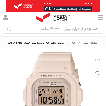
صفحه اصلی
زنانه
ساعت مچی زنانه کاسیو بیبی جی CASIO BABY-G مدل BGD-565U-4DR