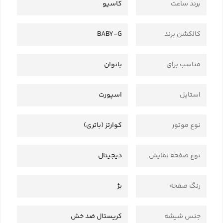
برند ساعت
کاسیو
کالکشن برند
BABY-G
مناسب برای
بانوان
استایل
اسپورت
نوع موتور
کوارتز (باتری)
نوع صفحه نمایش
دیجیتال
رنگ صفحه
بژ
جنس شیشه
کریستال ضد خش