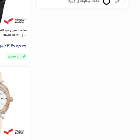
فقط آیتم‌های ویژه
خیر
بله
مدل D1-PCBU14
23,700,000
تو
ارسال فوری