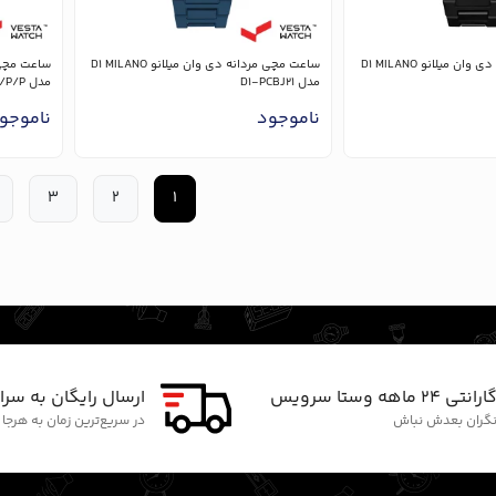
ساعت مچی مردانه دی وان میلانو D1 MILANO
ساعت مچی مردانه دی وان میلانو D1 MILANO
مدل D1-PCBJ21
مدل NF6109 S/P/P
ناموجود
ناموجو
3
2
1
ارانتی ۲۴ ماهه وستا سرویس
ارسال رایگان به سرا
گران بعدش نباش
در سریع‌ترین زمان به هرجا