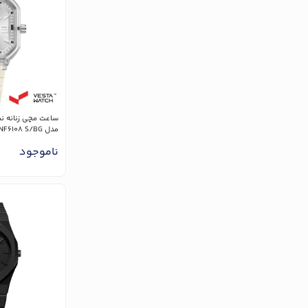
مدل NF6108 S/BG
ناموجود