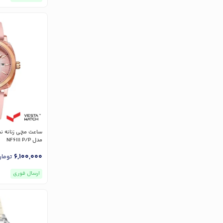
مدل NF6111 P/P
6,100,000
توما
ارسال فوری