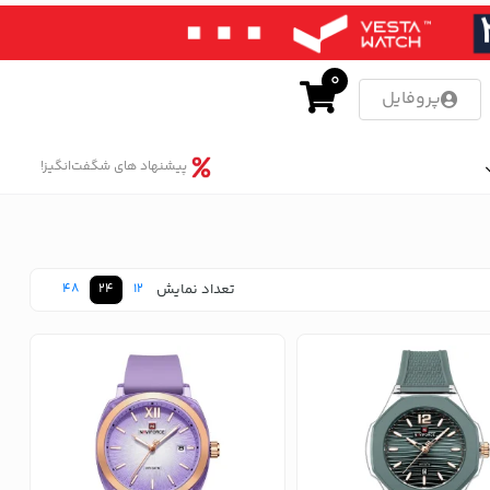
0
پروفایل
پیشنهاد های شگفت‌انگیز!
تعداد نمایش
48
24
12