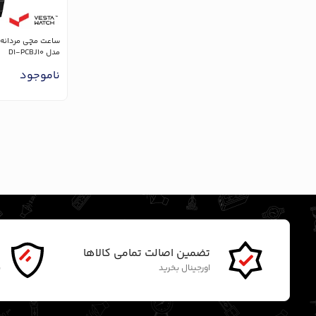
مدل D1-PCBJ10
ناموجود
تضمین اصالت تمامی کالاها
گ
اورجینال بخرید
ن