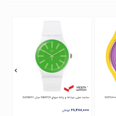
ساعت مچی مردانه و زنانه سواچ SWATCH مدل SUOW166
ساعت مچی زن
,000
28,488,000
تومان