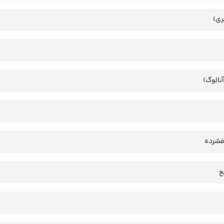
ری)
آنالوگ)
فشرده
ع