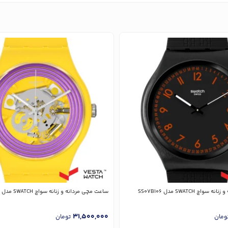
چ SWATCH مدل SS07B106
ساعت مچی مردانه و زنانه سواچ SWATCH مدل SO29J100
31,500,000
ومان
تومان