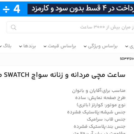
ی
براساس ویژگی
براساس قیمت
برندها
بلاگ
ساعت مچی مردانه و زنانه سواچ SWATCH مدل SO34S700
مناسب برای:آقایان و بانوان
طرح صفحه نمایش: ساده
نوع موتور: کوارتز (باتری)
جنس شیشه:پلاستیک فشرده
جنس قاب: سرامیک
جنس بند:پلاستیک فشرده
مقاومت در برابر آب: 20 متر