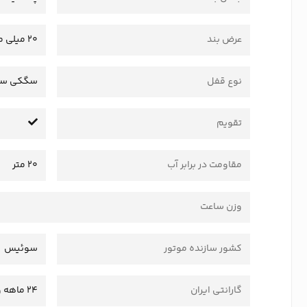
عرض بند
20 میلی متر
نوع قفل
سگکی سا
تقویم
مقاومت در برابر آب
20 متر
وزن ساعت
کشور سازنده موتور
سوئیس
گارانتی ایران
24 ماهه وستا سرویس