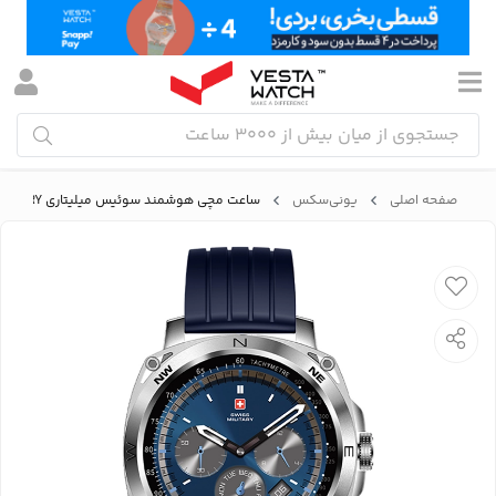
صفحه اصلی
یونی‌سکس
ساعت مچی هوشمند سوئیس میلیتاری SWISS MILITARY مدل SM-WCH-DOM4-SILF-BLUSIS