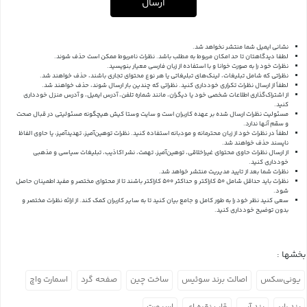
ارسال
نشانی ایمیل شما منتشر نخواهد شد.
لطفا دیدگاهتان تا حد امکان مربوط به مطلب باشد. نظرات نامربوط ممکن است حذف شوند.
نظرات خود را به صورت خوانا و با استفاده از زبان فارسی معیار بنویسید.
نظراتی که شامل تبلیغات، لینک‌های تبلیغاتی یا هر نوع محتوای تجاری باشند، حذف خواهند شد.
لطفاً از ارسال نظرات تکراری خودداری کنید. نظراتی که چندین بار ارسال شوند، حذف خواهند شد.
از اشتراک‌گذاری اطلاعات شخصی خود یا دیگران، مانند شماره تلفن، آدرس ایمیل، و آدرس منزل خودداری
کنید.
مسئولیت نظرات ارسال شده بر عهده کاربران است و سایت وستا کیش هیچگونه مسئولیتی در قبال صحت
و سقم آنها ندارد.
لطفاً در نظرات خود از زبان محترمانه و مودبانه استفاده کنید. نظرات توهین‌آمیز، تهدیدآمیز، یا حاوی الفاظ
ناپسند حذف خواهند شد.
از ارسال نظرات حاوی محتوای غیراخلاقی، توهین‌آمیز، تهمت، نشر اکاذیب، تبلیغات سیاسی و مذهبی
خودداری کنید.
نظرات شما بعد از تایید مدیریت منتشر خواهد شد.
نظرات باید حداقل شامل 50 کاراکتر و حداکثر 500 کاراکتر باشند تا از محتوای مختصر و مفید اطمینان حاصل
شود.
سعی کنید نظر خود را به طور کامل و جامع بیان کنید تا به سایر کاربران کمک کند.
از ارائه نظرات مختصر و
بدون توضیح خودداری کنید.
بخشها :
یونی‌سکس
اصالت برند سوئیس
ساخت چین
صفحه گرد
اسمارت واچ