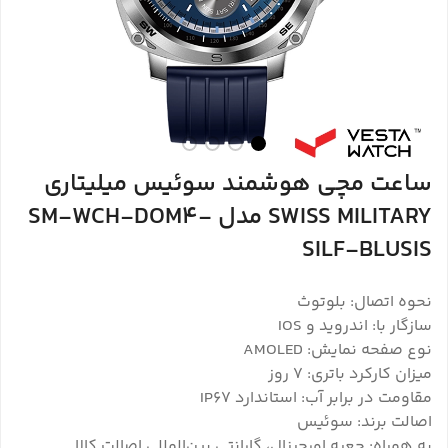
ساعت مچی هوشمند سوئیس میلیتاری
SWISS MILITARY مدل SM-WCH-DOM4-
SILF-BLUSIS
نحوه اتصال: بلوتوث
سازگار با: اندروید و IOS
نوع صفحه نمایش: AMOLED
میزان کارکرد باتری: ۷ روز
مقاومت در برابر آب: استاندارد IP67
اصالت برند: سوئیس
به همراه: جعبه اورجینال، گارانتی بین‌المللی اصالت کالا