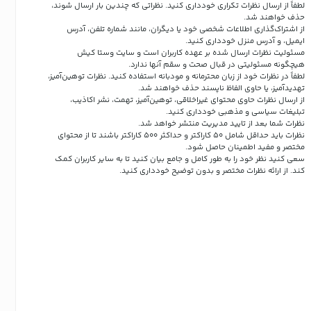
لطفاً از ارسال نظرات تکراری خودداری کنید. نظراتی که چندین بار ارسال شوند،
حذف خواهند شد.
از اشتراک‌گذاری اطلاعات شخصی خود یا دیگران، مانند شماره تلفن، آدرس
ایمیل، و آدرس منزل خودداری کنید.
مسئولیت نظرات ارسال شده بر عهده کاربران است و سایت وستا کیش
هیچگونه مسئولیتی در قبال صحت و سقم آنها ندارد.
لطفاً در نظرات خود از زبان محترمانه و مودبانه استفاده کنید. نظرات توهین‌آمیز،
تهدیدآمیز، یا حاوی الفاظ ناپسند حذف خواهند شد.
از ارسال نظرات حاوی محتوای غیراخلاقی، توهین‌آمیز، تهمت، نشر اکاذیب،
تبلیغات سیاسی و مذهبی خودداری کنید.
نظرات شما بعد از تایید مدیریت منتشر خواهد شد.
نظرات باید حداقل شامل 50 کاراکتر و حداکثر 500 کاراکتر باشند تا از محتوای
مختصر و مفید اطمینان حاصل شود.
سعی کنید نظر خود را به طور کامل و جامع بیان کنید تا به سایر کاربران کمک
کند.
از ارائه نظرات مختصر و بدون توضیح خودداری کنید.