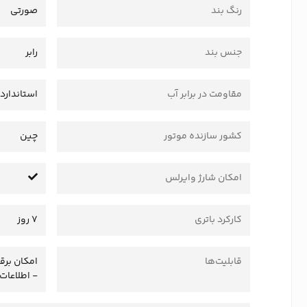
رنگ بند
صورتی
جنس بند
رابر
مقاومت در برابر آب
استاندارد IP67 و پاشش آ
کشور سازنده موتور
چین
امکان شارژ وایرلس
کارکرد باتری
7 روز
قابلیت‌ها
- اطلاعات