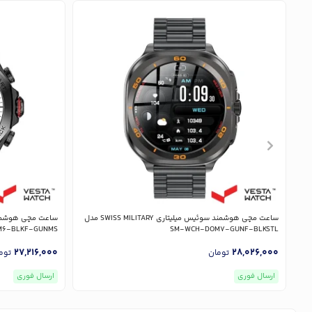
ساعت مچی هوشمند سوئیس میلیتاری SWISS MILITARY مدل
6-BLKF-GUNMS
SM-WCH-DOM7-GUNF-BLKSTL
27,216,000
28,026,000
تومان
توم
ارسال فوری
ارسال فوری