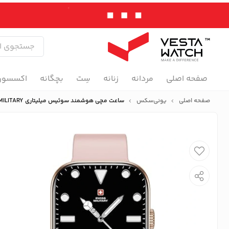
صفحه اصلی
مردانه
زنانه
سِت
بچگانه
اکسسور
صفحه اصلی
یونی‌سکس
ساعت مچی هوشمند سوئیس میلیتاری SWISS MILITARY مدل SM-WCH-ALPS4-RGLDF-PNKSS