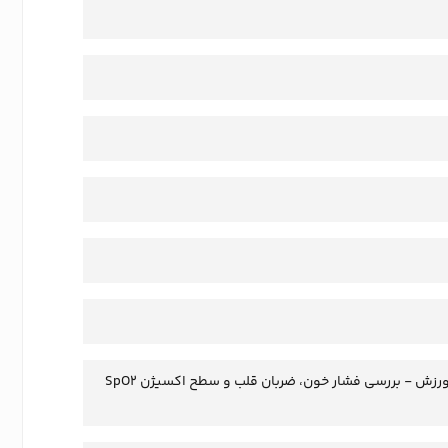
امکان برقراری و رد تماس - پشتیبانی از زبان انگلیسی، فارسی، عربی و هندی - تشخیص ورزش - بررسی فشار خون، ضربان قلب و سطح اکسیژن SpO2