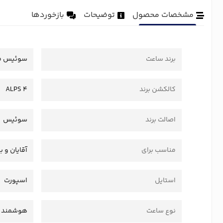
مشخصات محصول
توضیحات
بازخوردها
برند ساعت
سوئیس می
کالکشن برند
ALPS 4
اصالت برند
سوئیس
مناسب برای
آقایان و ب
استایل
اسپورت
نوع ساعت
هوشمند