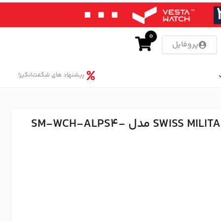
0
پروفایل
پیشنهاد های شگفت‌انگیز!
ساعت مچی هوشمند سوئیس میلیتاری SWISS MILITARY مدل SM-WCH-ALPS4-