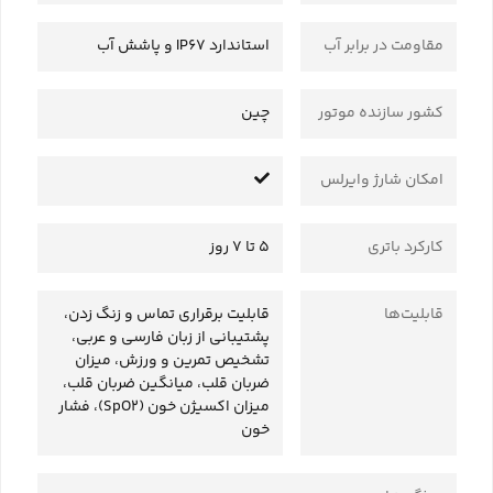
مقاومت در برابر آب
استاندارد IP67 و پاشش آب
کشور سازنده موتور
چین
امکان شارژ وایرلس
کارکرد باتری
5 تا 7 روز
قابلیت‌ها
قابلیت برقراری تماس و زنگ زدن،
پشتیبانی از زبان فارسی و عربی،
تشخیص تمرین و ورزش، میزان
ضربان قلب، میانگین ضربان قلب،
میزان اکسیژن خون (SpO2)، فشار
خون