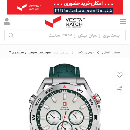
صفحه اصلی
یونی‌سکس
ساعت مچی هوشمند سوئیس میلیتاری SWISS MILITARY مدل SM-W-DOM3-SLF-GRNSIST-2PRESTP