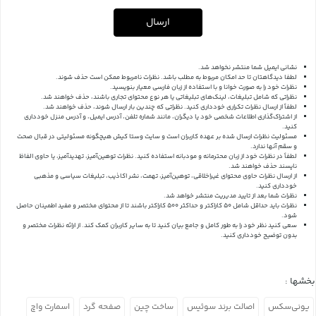
ارسال
نشانی ایمیل شما منتشر نخواهد شد.
لطفا دیدگاهتان تا حد امکان مربوط به مطلب باشد. نظرات نامربوط ممکن است حذف شوند.
نظرات خود را به صورت خوانا و با استفاده از زبان فارسی معیار بنویسید.
نظراتی که شامل تبلیغات، لینک‌های تبلیغاتی یا هر نوع محتوای تجاری باشند، حذف خواهند شد.
لطفاً از ارسال نظرات تکراری خودداری کنید. نظراتی که چندین بار ارسال شوند، حذف خواهند شد.
از اشتراک‌گذاری اطلاعات شخصی خود یا دیگران، مانند شماره تلفن، آدرس ایمیل، و آدرس منزل خودداری
کنید.
مسئولیت نظرات ارسال شده بر عهده کاربران است و سایت وستا کیش هیچگونه مسئولیتی در قبال صحت
و سقم آنها ندارد.
لطفاً در نظرات خود از زبان محترمانه و مودبانه استفاده کنید. نظرات توهین‌آمیز، تهدیدآمیز، یا حاوی الفاظ
ناپسند حذف خواهند شد.
از ارسال نظرات حاوی محتوای غیراخلاقی، توهین‌آمیز، تهمت، نشر اکاذیب، تبلیغات سیاسی و مذهبی
خودداری کنید.
نظرات شما بعد از تایید مدیریت منتشر خواهد شد.
نظرات باید حداقل شامل 50 کاراکتر و حداکثر 500 کاراکتر باشند تا از محتوای مختصر و مفید اطمینان حاصل
شود.
سعی کنید نظر خود را به طور کامل و جامع بیان کنید تا به سایر کاربران کمک کند.
از ارائه نظرات مختصر و
بدون توضیح خودداری کنید.
بخشها :
یونی‌سکس
اصالت برند سوئیس
ساخت چین
صفحه گرد
اسمارت واچ