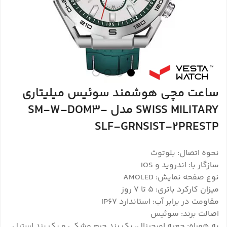
ساعت مچی هوشمند سوئیس میلیتاری
SWISS MILITARY مدل SM-W-DOM3-
SLF-GRNSIST-2PRESTP
نحوه اتصال: بلوتوث
سازگار با: اندروید و IOS
نوع صفحه نمایش: AMOLED
میزان کارکرد باتری: ۵ تا ۷ روز
مقاومت در برابر آب: استاندارد IP67
اصالت برند: سوئیس
به همراه: جعبه اورجینال، یک بند چرم مشکی و یک بند استیل