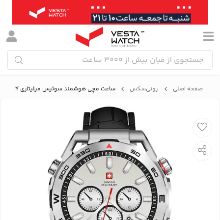
صفحه اصلی
یونی‌سکس
ساعت مچی هوشمند سوئیس میلیتاری SWISS MILITARY مدل SM-W-DOM3-SLF-BLKSIST-2PRESTP