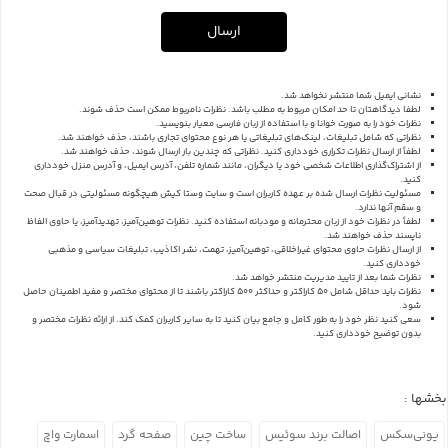
ارسال
نشانی ایمیل شما منتشر نخواهد شد.
لطفا دیدگاهتان تا حد امکان مربوط به مطلب باشد. نظرات نامربوط ممکن است حذف شوند.
نظرات خود را به صورت خوانا و با استفاده از زبان فارسی معیار بنویسید.
نظراتی که شامل تبلیغات، لینک‌های تبلیغاتی یا هر نوع محتوای تجاری باشند، حذف خواهند شد.
لطفاً از ارسال نظرات تکراری خودداری کنید. نظراتی که چندین بار ارسال شوند، حذف خواهند شد.
از اشتراک‌گذاری اطلاعات شخصی خود یا دیگران، مانند شماره تلفن، آدرس ایمیل، و آدرس منزل خودداری
کنید.
مسئولیت نظرات ارسال شده بر عهده کاربران است و سایت وستا کیش هیچگونه مسئولیتی در قبال صحت
و سقم آنها ندارد.
لطفاً در نظرات خود از زبان محترمانه و مودبانه استفاده کنید. نظرات توهین‌آمیز، تهدیدآمیز، یا حاوی الفاظ
ناپسند حذف خواهند شد.
از ارسال نظرات حاوی محتوای غیراخلاقی، توهین‌آمیز، تهمت، نشر اکاذیب، تبلیغات سیاسی و مذهبی
خودداری کنید.
نظرات شما بعد از تایید مدیریت منتشر خواهد شد.
نظرات باید حداقل شامل 50 کاراکتر و حداکثر 500 کاراکتر باشند تا از محتوای مختصر و مفید اطمینان حاصل
شود.
سعی کنید نظر خود را به طور کامل و جامع بیان کنید تا به سایر کاربران کمک کند.
از ارائه نظرات مختصر و
بدون توضیح خودداری کنید.
بخشها :
یونی‌سکس
اصالت برند سوئیس
ساخت چین
صفحه گرد
اسمارت واچ