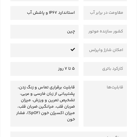
مقاومت در برابر آب
استاندارد IP67 و پاشش آب
کشور سازنده موتور
چین
امکان شارژ وایرلس
کارکرد باتری
5 تا 7 روز
قابلیت‌ها
قابلیت برقراری تماس و زنگ زدن،
پشتیبانی از زبان فارسی و عربی،
تشخیص تمرین و ورزش، میزان
ضربان قلب، میانگین ضربان قلب،
میزان اکسیژن خون (SpO2)، فشار
خون