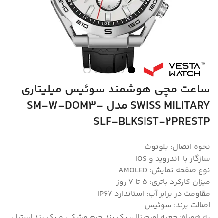
ساعت مچی هوشمند سوئیس میلیتاری
SWISS MILITARY مدل SM-W-DOM3-
SLF-BLKSIST-2PRESTP
نحوه اتصال: بلوتوث
سازگار با: اندروید و IOS
نوع صفحه نمایش: AMOLED
میزان کارکرد باتری: ۵ تا ۷ روز
مقاومت در برابر آب: استاندارد IP67
اصالت برند: سوئیس
به همراه: جعبه اورجینال، یک بند چرم مشکی و یک بند استیل