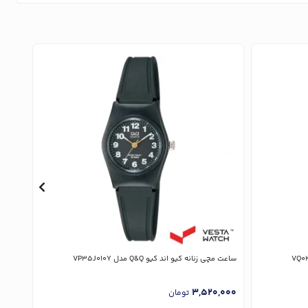
ساعت مچی زنانه کیو اند کیو Q&Q مدل VP35J010Y
ساعت مچی 
,000
3,520,000
تومان