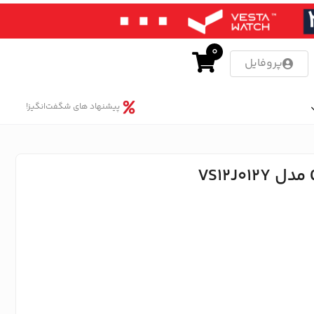
0
پروفایل
پیشنهاد های شگفت‌انگیز!