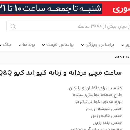
ی
براساس ویژگی
براساس قیمت
برندها
بلاگ
ساعت مچی مردانه و زنانه کیو اند کیو Q&Q مدل VS12J012Y
مناسب برای: آقایان و بانوان
طرح صفحه نمایش: ساده
نوع موتور: کوارتز (باتری)
جنس شیشه: رزین
جنس قاب: رزین
جنس بند: رزین
مقاومت در برابر آب: 100 متر