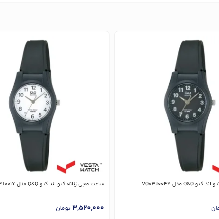
Q&Q مدل VQ03J004Y
ساعت مچی زنانه کیو اند کیو Q&Q مدل VQ03J001Y
3,520,000
ان
تومان