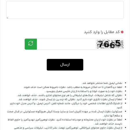
کد مقابل را وارد کنید
ارسال
نشانی ایمیل شما منتشر نخواهد شد.
لطفا دیدگاهتان تا حد امکان مربوط به مطلب باشد. نظرات نامربوط ممکن است حذف شوند.
نظرات خود را به صورت خوانا و با استفاده از زبان فارسی معیار بنویسید.
نظراتی که شامل تبلیغات، لینک‌های تبلیغاتی یا هر نوع محتوای تجاری باشند، حذف خواهند شد.
لطفاً از ارسال نظرات تکراری خودداری کنید. نظراتی که چندین بار ارسال شوند، حذف خواهند شد.
از اشتراک‌گذاری اطلاعات شخصی خود یا دیگران، مانند شماره تلفن، آدرس ایمیل، و آدرس منزل خودداری
کنید.
مسئولیت نظرات ارسال شده بر عهده کاربران است و سایت وستا کیش هیچگونه مسئولیتی در قبال صحت
و سقم آنها ندارد.
لطفاً در نظرات خود از زبان محترمانه و مودبانه استفاده کنید. نظرات توهین‌آمیز، تهدیدآمیز، یا حاوی الفاظ
ناپسند حذف خواهند شد.
از ارسال نظرات حاوی محتوای غیراخلاقی، توهین‌آمیز، تهمت، نشر اکاذیب، تبلیغات سیاسی و مذهبی